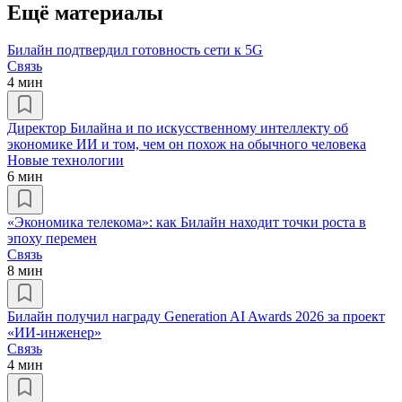
Ещё материалы
Билайн подтвердил готовность сети к 5G
Связь
4 мин
Директор Билайна и по искусственному интеллекту об
экономике ИИ и том, чем он похож на обычного человека
Новые технологии
6 мин
«Экономика телекома»: как Билайн находит точки роста в
эпоху перемен
Связь
8 мин
Билайн получил награду Generation AI Awards 2026 за проект
«ИИ-инженер»
Связь
4 мин