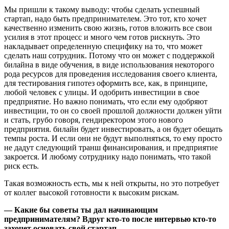
Мы пришли к такому выводу: чтобы сделать успешный
стартап, надо быть предпринимателем. Это тот, кто хочет
качественно изменить свою жизнь, готов вложить все свои
усилия в этот процесс и много чем готов рискнуть. Это
накладывает определенную специфику на то, что может
сделать наш сотрудник. Потому что он может с поддержкой
билайна в виде обучения, в виде использования некоторого
рода ресурсов для проведения исследования своего клиента,
для тестирования гипотез оформить все, как, в принципе,
любой человек с улицы. И одобрить инвестиции в свое
предприятие. Но важно понимать, что если ему одобряют
инвестиции, то он со своей прошлой должности должен уйти
и стать, грубо говоря, гендиректором этого нового
предприятия. билайн будет инвестировать, а он будет обещать
темпы роста. И если они не будут выполняться, то ему просто
не дадут следующий транш финансирования, и предприятие
закроется. И любому сотруднику надо понимать, что такой
риск есть.
Такая возможность есть, мы к ней открыты, но это потребует
от коллег высокой готовности к высоким рискам.
— Какие бы советы ты дал начинающим
предпринимателям? Вдруг кто-то после интервью кто-то
захочет основать свой стартап.