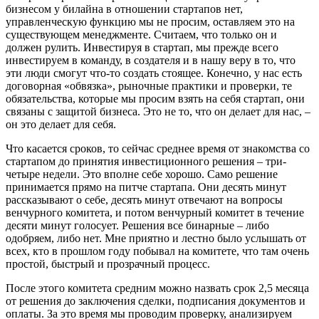
бизнесом у билайна в отношении стартапов нет,
управленческую функцию мы не просим, оставляем это на
существующем менеджменте. Считаем, что только он и
должен рулить. Инвестируя в стартап, мы прежде всего
инвестируем в команду, в создателя и в нашу веру в то, что
эти люди смогут что-то создать стоящее. Конечно, у нас есть
договорная «обвязка», рыночные практики и проверки, те
обязательства, которые мы просим взять на себя стартап, они
связаны с защитой бизнеса. Это не то, что он делает для нас, –
он это делает для себя.
Что касается сроков, то сейчас среднее время от знакомства со
стартапом до принятия инвестиционного решения – три-
четыре недели. Это вполне себе хорошо. Само решение
принимается прямо на питче стартапа. Они десять минут
рассказывают о себе, десять минут отвечают на вопросы
венчурного комитета, и потом венчурный комитет в течение
десяти минут голосует. Решения все бинарные – либо
одобряем, либо нет. Мне приятно и лестно было услышать от
всех, кто в прошлом году побывал на комитете, что там очень
простой, быстрый и прозрачный процесс.
После этого комитета средним можно назвать срок 2,5 месяца
от решения до заключения сделки, подписания документов и
оплаты. За это время мы проводим проверку, анализируем