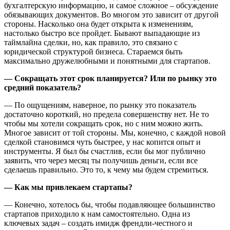
бухгалтерскую информацию, и самое сложное – обсуждение
обязывающих документов. Во многом это зависит от другой
стороны. Насколько она будет открыта к изменениям,
настолько быстро все пройдет. Бывают выпадающие из
таймлайна сделки, но, как правило, это связано с
юридической структурой бизнеса. Стараемся быть
максимально дружелюбными и понятными для стартапов.
— Сокращать этот срок планируется? Или по рынку это
средний показатель?
— По ощущениям, наверное, по рынку это показатель
достаточно короткий, но предела совершенству нет. Не то
чтобы мы хотели сокращать срок, но с ним можно жить.
Многое зависит от той стороны. Мы, конечно, с каждой новой
сделкой становимся чуть быстрее, у нас копится опыт и
инструменты. Я был бы счастлив, если бы мог публично
заявить, что через месяц ты получишь деньги, если все
сделаешь правильно. Это то, к чему мы будем стремиться.
— Как мы привлекаем стартапы?
— Конечно, хотелось бы, чтобы подавляющее большинство
стартапов приходило к нам самостоятельно. Одна из
ключевых задач – создать имидж френдли-честного и