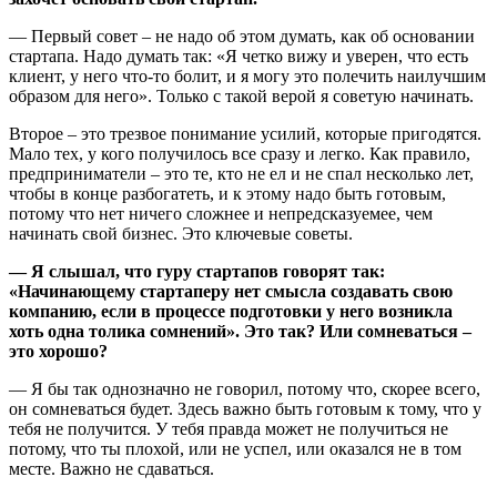
— Первый совет – не надо об этом думать, как об основании
стартапа. Надо думать так: «Я четко вижу и уверен, что есть
клиент, у него что-то болит, и я могу это полечить наилучшим
образом для него». Только с такой верой я советую начинать.
Второе – это трезвое понимание усилий, которые пригодятся.
Мало тех, у кого получилось все сразу и легко. Как правило,
предприниматели – это те, кто не ел и не спал несколько лет,
чтобы в конце разбогатеть, и к этому надо быть готовым,
потому что нет ничего сложнее и непредсказуемее, чем
начинать свой бизнес. Это ключевые советы.
— Я слышал, что гуру стартапов говорят так:
«Начинающему стартаперу нет смысла создавать свою
компанию, если в процессе подготовки у него возникла
хоть одна толика сомнений». Это так? Или сомневаться –
это хорошо?
— Я бы так однозначно не говорил, потому что, скорее всего,
он сомневаться будет. Здесь важно быть готовым к тому, что у
тебя не получится. У тебя правда может не получиться не
потому, что ты плохой, или не успел, или оказался не в том
месте. Важно не сдаваться.