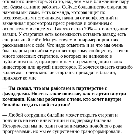
открытого инвестора. Это то, над чем мы в ближайшие пару
лет будем активно работать. Сейчас большинство стартапов
находим мы сами. Есть команда, которая ищет по
всевозможным источникам, начиная от конференций и
заканчивая просмотром пресс-релизов и общением с
основателем в соцсетях. Так что около 70% – это исходящие
заявки. У стартапов есть возможность оставить заявку, есть
специальный сайт. Мы участвуем в пиар-мероприятиях,
рассказываем о себе. Что надо отметить и за что мы очень
благодарны российскому инвесторскому сообществу – очень
много классных стартапов, о которых не написано в
публичном поле, приходит к нам по рекомендации своих
инвесторов или друзей инвесторов. И хочется сказать спасибо
коллегам – очень многие стартапы приходят в билайн,
приходят ко мне.
— Ты сказал, что мы работаем в партнерстве с
фаундерами. Но есть такое понятие, как стартап внутри
компании. Как мы работаем с теми, кто хочет внутри
билайна создать свой стартап?
— Любой сотрудник билайна может открыть стартап и
получить на него инвестиции и поддержку билайна.
Исторически мы не один год занимаемся подобного рода
программами, но мы ее существенно трансформировали.