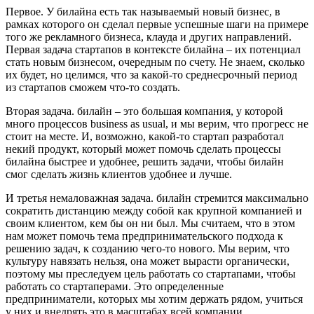
Первое. У билайна есть так называемый новый бизнес, в
рамках которого он сделал первые успешные шаги на примере
того же рекламного бизнеса, клауда и других направлений.
Первая задача стартапов в контексте билайна – их потенциал
стать новым бизнесом, очередным по счету. Не знаем, сколько
их будет, но целимся, что за какой-то среднесрочный период
из стартапов сможем что-то создать.
Вторая задача. билайн – это большая компания, у которой
много процессов business as usual, и мы верим, что прогресс не
стоит на месте. И, возможно, какой-то стартап разработал
некий продукт, который может помочь сделать процессы
билайна быстрее и удобнее, решить задачи, чтобы билайн
смог сделать жизнь клиентов удобнее и лучше.
И третья немаловажная задача. билайн стремится максимально
сократить дистанцию между собой как крупной компанией и
своим клиентом, кем бы он ни был. Мы считаем, что в этом
нам может помочь тема предпринимательского подхода к
решению задач, к созданию чего-то нового. Мы верим, что
культуру навязать нельзя, она может вырасти органически,
поэтому мы преследуем цель работать со стартапами, чтобы
работать со стартаперами. Это определенные
предприниматели, которых мы хотим держать рядом, учиться
у них и внедрять это в масштабах всей компании.