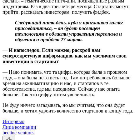
сделать, – тематические питч-дни, посвященные разным
индустриям. Раз в два-три-четыре месяца. Стартапы могут
прийти, рассказать инвесторам, получить фидбек.
Следующий питч-день, куда я приглашаю коллег
присоединиться, – он будет посвящен
технологиям в области управления персонала и
обучения и пройдет 27 марта.
— И напоследок. Если можно, раскрой нам
суперсекретуную информацию, как мы увеличим свои
инвестиции в стартапы?
— Надо понимать, что та цифра, которая была в прошлом
году, – она была не за весь год. Там потребовалось большое
время на акклиматизацию и нас, и стартапов в те
обстоятельства, где мы находимся. Сейчас у нас опыта
больше. Так что цифру хотим увеличивать.
Не буду ничего загадывать, но мы считаем, что она будет
больше, и хотим удвоить количество стартапов к концу года.
Интервью
Лица компании
beeline ventures