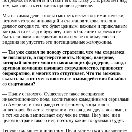
потребности клиента и ставит его во главу угла, работает над
тем, как сделать его жизнь проще и дешевле.
Мы на самом деле готовы смотреть весьма оптимистически,
потому что тема инноваций и стартапов такова, что они
делают сегодня то, что будет ценным, важным и прикольным
завтра. Это взгляд в будущее, и мы в билайне стараемся не
быть слишком консервативными и через призму своего
видения не упустить эти потенциальные жемчужины.
— Ты уже сказал по поводу стратегии, что мы стараемся
не поглощать, а партнерствовать. Вопрос, наверное,
который волнует многих начинающих фаундеров, – когда
крупная компания начинает сотрудничество, привносит
бюрократию, и многих это отпугивает. Что ты можешь
сказать на этот счет в контексте взаимодействия билайна
со стартапами?
— Начну с плохого. Существует такое восприятие
инвестиционного поля, воспитанное комедийными сериалами
из Америки, и там правда есть феномен, когда толпа
инвесторов бегает за стартапом, толкая друг друга локтями, и
в тот же день выписывает ему чек не глядя. Ни у нас, ни в
целом в стране такого нет, поэтому какие-то бумажки будут.
Теперь о хорошем и приятном. Цели заниматься управлением