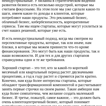
неиндустриальные. У билайна в стратегическом видении
развития бизнеса есть несколько индустрий, которые мы
считаем фокусными. На этом поле мы уже сделали какие-то
шаги, имеем какие-то доходы и клиентов, которые
потребляют наши продукты. Это рекламный бизнес,
облачный бизнес, кибербезопасность, корпоративные
сервисы. Там мы ищем стартапы, которые могут усилиться за
счет наших решений, которые уже есть.
И есть неиндустриальный подход, когда мы смотрим на
перспективные продукты, которые, так или иначе, нам
близки, в которые мы можем привнести что-то кроме
финансирования. Это могут быть как наши продукты, так и
наши возможности. И для тех и для других стартапов
справедливы одни и те же требования.
Хороший стартап – это тот, кто за какой-то короткий
месячный или квартальный период растет двузначными
процентами, а год к году растет и стремится расти кратно.
Конечно, нам куда более интересны стартапы, которые
обладают трансформационной компонентой и рассчитывают
занять первые строчки на своем рынке. Такие амбиции нам
куда более симпатичны, чем желание создать маленький
бизнес. И третье, пожалуй, самое важное, – это должен быть
очень клиентоцентричный бизнес, который понимает