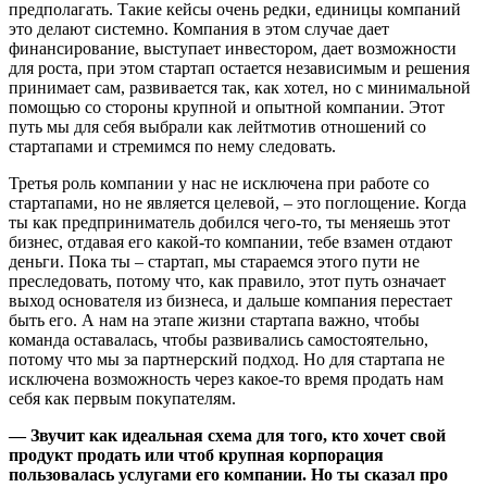
предполагать. Такие кейсы очень редки, единицы компаний
это делают системно. Компания в этом случае дает
финансирование, выступает инвестором, дает возможности
для роста, при этом стартап остается независимым и решения
принимает сам, развивается так, как хотел, но с минимальной
помощью со стороны крупной и опытной компании. Этот
путь мы для себя выбрали как лейтмотив отношений со
стартапами и стремимся по нему следовать.
Третья роль компании у нас не исключена при работе со
стартапами, но не является целевой, – это поглощение. Когда
ты как предприниматель добился чего-то, ты меняешь этот
бизнес, отдавая его какой-то компании, тебе взамен отдают
деньги. Пока ты – стартап, мы стараемся этого пути не
преследовать, потому что, как правило, этот путь означает
выход основателя из бизнеса, и дальше компания перестает
быть его. А нам на этапе жизни стартапа важно, чтобы
команда оставалась, чтобы развивались самостоятельно,
потому что мы за партнерский подход. Но для стартапа не
исключена возможность через какое-то время продать нам
себя как первым покупателям.
— Звучит как идеальная схема для того, кто хочет свой
продукт продать или чтоб крупная корпорация
пользовалась услугами его компании. Но ты сказал про