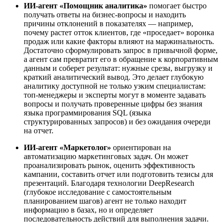
ИИ-агент «Помощник аналитика»
помогает быстро
получать ответы на бизнес-вопросы и находить
причины отклонений в показателях — например,
почему растет отток клиентов, где «проседает» воронка
продаж или какие факторы влияют на маржинальность.
Достаточно сформулировать запрос в привычной форме,
а агент сам превратит его в обращение к корпоративным
данным и соберет результат: нужные срезы, выгрузку и
краткий аналитический вывод. Это делает глубокую
аналитику доступной не только узким специалистам:
топ-менеджеры и эксперты могут в моменте задавать
вопросы и получать проверенные цифры без знания
языка программирования SQL (языка
структурированных запросов) и без ожидания очереди
на отчет.
ИИ-агент «Маркетолог»
ориентирован на
автоматизацию маркетинговых задач. Он может
проанализировать рынок, оценить эффективность
кампании, составить отчет или подготовить тезисы для
презентаций. Благодаря технологии DeepResearch
(глубокое исследование с самостоятельным
планированием шагов) агент не только находит
информацию в базах, но и определяет
последовательность действий для выполнения задачи.