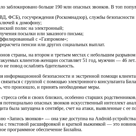
ло заблокировано больше 190 млн опасных звонков. В топ поп
ВД, ФСБ), госучреждения (Роскомнадзор), службы безопасности ко
ключей к домофону;
инский полис на электронный;
лучения посылки или заказного письма;
аффилированный с «Газпромом»;
рерасчета пенсии или других социальных выплат.
нов страны, на втором и третьем местах с небольшим разрыво
акуемых клиентов-женщин составляет 51 год, мужчин — 46 лет. 
 не повод ослаблять бдительность.
ия информационной безопасности и экстренной помощи клиентам 
связаться с группой с помощью электронного консультанта Била
, что произошло, и принять необходимые меры.
о стресса себя и своих близких, особенно старших родственни
я потенциально опасных звонков искусственный интеллект анал
та была запущена в сентябре, счет на атаки, выявленные с ее п
 «Запись звонков» — она уже доступна на Android-устройствах 
ра с текстовой расшифровкой и краткой выжимкой — это новинка
нное программное обеспечение Билайна.