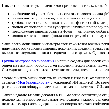
Пик активности злоумышленников пришелся на июль, когда бы
сообщение об угрозе безопасности от силового органа (М
обращение от управляющей компании по поводу замены 
требование от поликлиники заменить физический медиц
звонок от почтовой или курьерской службы по поводу по
предложение инвестировать в фонд — например, якобы 
звонок от пенсионного фонда или соцслужб по поводу пе
Чаще всего мошенники и спамеры звонят жителям южных регио
нацеливаются на людей старших поколений: средний возраст ат
выходные злоумышленники предпочитают отдыхать. Однако это
Группа быстрого реагирования
Билайна создана для обеспечен
одной из этих или любой другой мошеннической схемы, может 
Сотрудники подключаются в течение минуты, помогают понять
Чтобы снизить риски попасть на крючок и избавить от лишнег
сервиса
«Моя безопасность»
с усиленной ИИ-защитой. Во врем
разговор, если обнаруживает признаки мошенничества. ИИ-защи
Также недавно Билайн добавил в PRO-версию бесплатную опцию
подключении оператор сохраняет аудиозапись каждого разгово
подготовку краткого содержания разговоров отвечает собстве