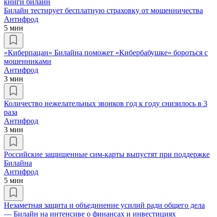
книги билайн
Билайн тестирует бесплатную страховку от мошенничества
Антифрод
5 мин
«Киберпацан» Билайна поможет «Кибербабушке» бороться с
мошенниками
Антифрод
3 мин
Количество нежелательных звонков год к году снизилось в 3
раза
Антифрод
3 мин
Российские защищенные сим-карты выпустят при поддержке
Билайна
Антифрод
5 мин
Незаметная защита и объединение усилий ради общего дела
— Билайн на интенсиве о финансах и инвестициях