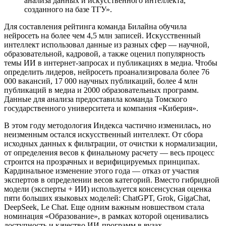
анализа данных и искусственного интеллекта,
созданного на базе ТГУ».
Для составления рейтинга команда Билайна обучила
нейросеть на более чем 4,5 млн записей. Искусственный
интеллект использовал данные из разных сфер — научной,
образовательной, кадровой, а также оценил популярность
темы ИИ в интернет-запросах и публикациях в медиа. Чтобы
определить лидеров, нейросеть проанализировала более 76
000 вакансий, 17 000 научных публикаций, более 4 млн
публикаций в медиа и 2000 образовательных программ.
Данные для анализа предоставила команда Томского
государственного университета и компания «Киберия».
В этом году методология Индекса частично изменилась, но
неизменным остался искусственный интеллект. От сбора
исходных данных к фильтрации, от очистки к нормализации,
от определения весов к финальному расчету — весь процесс
строится на прозрачных и верифицируемых принципах.
Кардинальное изменение этого года — отказ от участия
экспертов в определении весов категорий. Вместо гибридной
модели (эксперты + ИИ) используется консенсусная оценка
пяти больших языковых моделей: ChatGPT, Grok, GigaChat,
DeepSeek, Le Chat. Еще одним важным новшеством стала
номинация «Образование», в рамках которой оценивались
доступность и качество ИИ-программ в вузах.