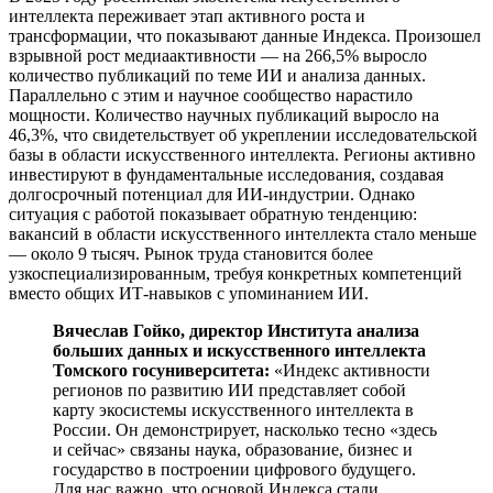
интеллекта переживает этап активного роста и
трансформации, что показывают данные Индекса. Произошел
взрывной рост медиаактивности — на 266,5% выросло
количество публикаций по теме ИИ и анализа данных.
Параллельно с этим и научное сообщество нарастило
мощности. Количество научных публикаций выросло на
46,3%, что свидетельствует об укреплении исследовательской
базы в области искусственного интеллекта. Регионы активно
инвестируют в фундаментальные исследования, создавая
долгосрочный потенциал для ИИ-индустрии. Однако
ситуация с работой показывает обратную тенденцию:
вакансий в области искусственного интеллекта стало меньше
— около 9 тысяч. Рынок труда становится более
узкоспециализированным, требуя конкретных компетенций
вместо общих ИТ-навыков с упоминанием ИИ.
Вячеслав Гойко, директор Института анализа
больших данных и искусственного интеллекта
Томского госуниверситета:
«Индекс активности
регионов по развитию ИИ представляет собой
карту экосистемы искусственного интеллекта в
России. Он демонстрирует, насколько тесно «здесь
и сейчас» связаны наука, образование, бизнес и
государство в построении цифрового будущего.
Для нас важно, что основой Индекса стали