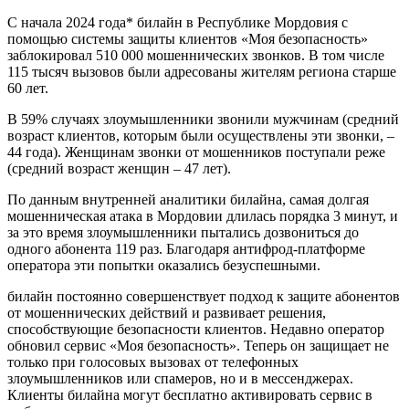
С начала 2024 года* билайн в Республике Мордовия с
помощью системы защиты клиентов «Моя безопасность»
заблокировал 510 000 мошеннических звонков. В том числе
115 тысяч вызовов были адресованы жителям региона старше
60 лет.
В 59% случаях злоумышленники звонили мужчинам (средний
возраст клиентов, которым были осуществлены эти звонки, –
44 года). Женщинам звонки от мошенников поступали реже
(средний возраст женщин – 47 лет).
По данным внутренней аналитики билайна, самая долгая
мошенническая атака в Мордовии длилась порядка 3 минут, и
за это время злоумышленники пытались дозвониться до
одного абонента 119 раз. Благодаря антифрод-платформе
оператора эти попытки оказались безуспешными.
билайн постоянно совершенствует подход к защите абонентов
от мошеннических действий и развивает решения,
способствующие безопасности клиентов. Недавно оператор
обновил сервис «Моя безопасность». Теперь он защищает не
только при голосовых вызовах от телефонных
злоумышленников или спамеров, но и в мессенджерах.
Клиенты билайна могут бесплатно активировать сервис в