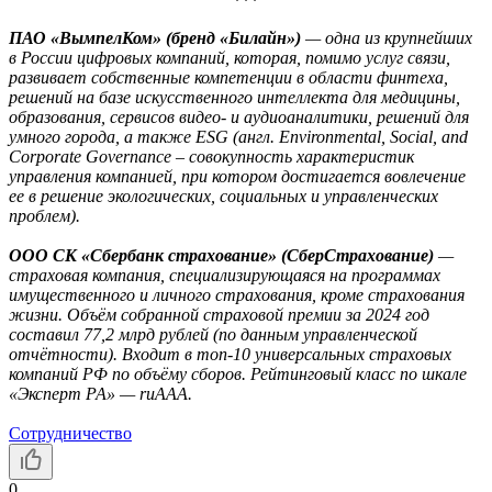
***
ПАО «ВымпелКом» (бренд «Билайн»)
— одна из крупнейших
в России цифровых компаний, которая, помимо услуг связи,
развивает собственные компетенции в области финтеха,
решений на базе искусственного интеллекта для медицины,
образования, сервисов видео- и аудиоаналитики, решений для
умного города, а также ESG (англ. Environmental, Social, and
Corporate Governance – совокупность характеристик
управления компанией, при котором достигается вовлечение
ее в решение экологических, социальных и управленческих
проблем).
ООО СК «Сбербанк страхование» (СберСтрахование)
—
страховая компания, специализирующаяся на программах
имущественного и личного страхования, кроме страхования
жизни. Объём собранной страховой премии за 2024 год
составил 77,2 млрд рублей (по данным управленческой
отчётности). Входит в топ-10 универсальных страховых
компаний РФ по объёму сборов. Рейтинговый класс по шкале
«Эксперт РА» — ruAAА.
Сотрудничество
0