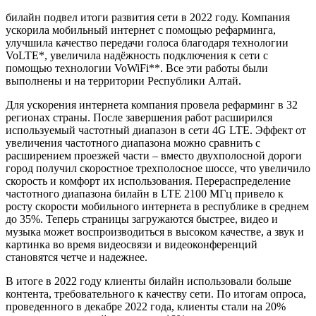
билайн подвел итоги развития сети в 2022 году. Компания
ускорила мобильный интернет с помощью рефарминга,
улучшила качество передачи голоса благодаря технологии
VoLTE*, увеличила надёжность подключения к сети с
помощью технологии VoWiFi**. Все эти работы были
выполнены и на территории Республики Алтай.
Для ускорения интернета компания провела рефарминг в 32
регионах страны. После завершения работ расширился
используемый частотный диапазон в сети 4G LTE. Эффект от
увеличения частотного диапазона можно сравнить с
расширением проезжей части – вместо двухполосной дороги
город получил скоростное трехполосное шоссе, что увеличило
скорость и комфорт их использования. Перераспределение
частотного диапазона билайн в LTE 2100 МГц привело к
росту скорости мобильного интернета в республике в среднем
до 35%. Теперь страницы загружаются быстрее, видео и
музыка может воспроизводиться в высоком качестве, а звук и
картинка во время видеосвязи и видеоконференций
становятся четче и надежнее.
В итоге в 2022 году клиенты билайн использовали больше
контента, требовательного к качеству сети. По итогам опроса,
проведенного в декабре 2022 года, клиенты стали на 20%