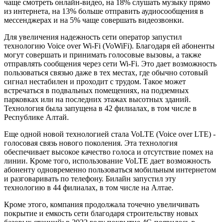
чаще смотреть онлайн-видео, на 18% слушать музыку прямо
из интернета, на 13% больше отправить аудиосообщения в
мессенджерах и на 5% чаще совершать видеозвонки.
Для увеличения надежность сети оператор запустил
технологию Voice over Wi-Fi (VoWiFi). Благодаря ей абоненты
могут совершать и принимать голосовые вызовы, а также
отправлять сообщения через сети Wi-Fi. Это дает возможность
пользоваться связью даже в тех местах, где обычно сотовый
сигнал нестабилен и проходит с трудом. Такое может
встречаться в подвальных помещениях, на подземных
парковках или на последних этажах высотных зданий.
Технология была запущена в 42 филиалах, в том числе в
Республике Алтай.
Еще одной новой технологией стала VoLTE (Voice over LTE) -
голосовая связь нового поколения. Эта технология
обеспечивает высокое качество голоса и отсутствие помех на
линии. Кроме того, использование VoLTE дает возможность
абоненту одновременно пользоваться мобильным интернетом
и разговаривать по телефону. Билайн запустил эту
технологию в 44 филиалах, в том числе на Алтае.
Кроме этого, компания продолжала точечно увеличивать
покрытие и емкость сети благодаря строительству новых