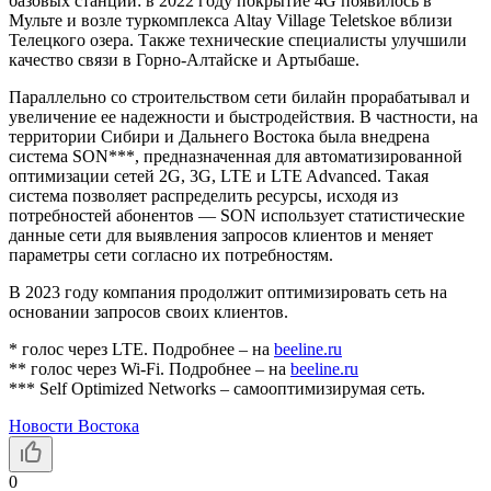
базовых станций: в 2022 году покрытие 4G появилось в
Мульте и возле туркомплекса Altay Village Teletskoe вблизи
Телецкого озера. Также технические специалисты улучшили
качество связи в Горно-Алтайске и Артыбаше.
Параллельно со строительством сети билайн прорабатывал и
увеличение ее надежности и быстродействия. В частности, на
территории Сибири и Дальнего Востока была внедрена
система SON***, предназначенная для автоматизированной
оптимизации сетей 2G, 3G, LTE и LTE Advanced. Такая
система позволяет распределить ресурсы, исходя из
потребностей абонентов — SON использует статистические
данные сети для выявления запросов клиентов и меняет
параметры сети согласно их потребностям.
В 2023 году компания продолжит оптимизировать сеть на
основании запросов своих клиентов.
* голос через LTE. Подробнее – на
beeline.ru
** голос через Wi-Fi. Подробнее – на
beeline.ru
*** Self Optimized Networks – самооптимизирумая сеть.
Новости Востока
0