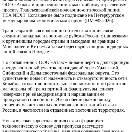
ООО «Атлас» и присоединении к масштабному отраслевому
проекту Трансъевразийской волоконно-оптической линии
TEA NEXT. Соглашение было подписано на Петербургском
международном экономическом форуме (ПМЭФ-2026).
Трансъевразийская волоконно-оптическая линия связи
соединит западные и восточные рубежи России с привязками
к крупнейшим городам страны и выходами на границы с
Монголией и Китаем, а также береговую станцию подводных
линий связи в Находке.
По соглашению с ООО «Атлас» Билайн берёт в долгосрочную
аренду восточный участок, проходящий через Уральский,
Сибирский и Дальневосточный федеральные округа. Это
существенно повысит надёжность и отказоустойчивость сети
Билайна, создаст дополнительные возможности по развитию
магистральной транспортной инфраструктуры, снизит
издержки при её модернизации и наращивании её
пропускной способности. Это особенно важно ввиду
старения магистральных оптоволоконных линий связи в
России, в частности на отдалённых восточных территориях.
Новая высокоскоростная линия связи сформирует
технологическую основу для пропуска растущего
внутрироссийского трафика, развития облачных сервисов и