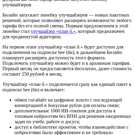
Билайн запускает линейку улучшайзеров — новых пакетных
решений, которые позволяют расширять возможности любого
тарифа без его полной смены. Первым предложением в этой
линейке стал
улучшайзер
«план б.»
, который предназначен
для продвинутой аудитории.
На первом этапе улучшайзер «план б.» будет доступен для
подключения на подписке bee (би), в дальнейшем Билайн
планирует расширять доступность этого формата.
Подключить улучшайзер можно будет и к архивным тарифам.
Первый месяц он предоставляется бесплатно, далее стоимость
составит 250 рублей в месяц.
Улучшайзер «план б.» подключается сразу как единый пакет к
подписке bee (би) и включает:
обмен гигабайт на цифровое золото с последующей
конвертацией в бонусные рубли для оплаты связи;
дополнительные 1000 ИИ-токенов для доступа к
топовым нейросетям без ВПН для решения ежедневных
задач по учебе, работе и досуга;
доступ к библиотеке промтов, чтобы взаимодействие с
нейросетями было эффективнее и не требовало