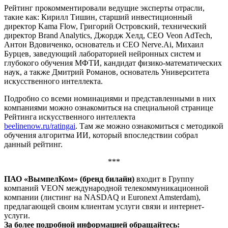
Рейтинг прокомментировали ведущие эксперты отрасли,
такие как: Кирилл Тишин, старший инвестиционный
директор Kama Flow, Григорий Островский, технический
директор Brand Analytics, Джордж Хелд, CEO Veon AdTech,
Антон Вдовиченко, основатель и CEO Nerve.Ai, Михаил
Бурцев, заведующий лабораторией нейронных систем и
глубокого обучения МФТИ, кандидат физико-математических
наук, а также Дмитрий Романов, основатель Университета
искусственного интеллекта.
Подробно со всеми номинациями и представленными в них
компаниями можно ознакомиться на специальной странице
Рейтинга искусственного интеллекта
beelinenow.ru/ratingai
. Там же можно ознакомиться с методикой
обучения алгоритма ИИ, который впоследствии собрал
данный рейтинг.
***
ПАО «ВымпелКом» (бренд билайн)
входит в Группу
компаний VEON международной телекоммуникационной
компании (листинг на NASDAQ и Euronext Amsterdam),
предлагающей своим клиентам услуги связи и интернет-
услуги.
За более подробной информацией обращайтесь: