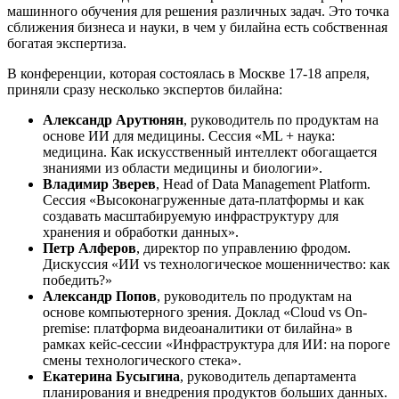
машинного обучения для решения различных задач. Это точка
сближения бизнеса и науки, в чем у билайна есть собственная
богатая экспертиза.
В конференции, которая состоялась в Москве 17-18 апреля,
приняли сразу несколько экспертов билайна:
Александр Арутюнян
, руководитель по продуктам на
основе ИИ для медицины. Сессия «ML + наука:
медицина. Как искусственный интеллект обогащается
знаниями из области медицины и биологии».
Владимир Зверев
, Head of Data Management Platform.
Сессия «Высоконагруженные дата-платформы и как
создавать масштабируемую инфраструктуру для
хранения и обработки данных».
Петр Алферов
, директор по управлению фродом.
Дискуссия «ИИ vs технологическое мошенничество: как
победить?»
Александр Попов
, руководитель по продуктам на
основе компьютерного зрения. Доклад «Cloud vs On-
premise: платформа видеоаналитики от билайна» в
рамках кейс-сессии «Инфраструктура для ИИ: на пороге
смены технологического стека».
Екатерина Бусыгина
, руководитель департамента
планирования и внедрения продуктов больших данных.