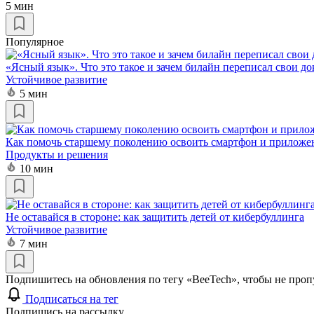
5 мин
Популярное
«Ясный язык». Что это такое и зачем билайн переписал свои д
Устойчивое развитие
5 мин
Как помочь старшему поколению освоить смартфон и приложе
Продукты и решения
10 мин
Не оставайся в стороне: как защитить детей от кибербуллинга
Устойчивое развитие
7 мин
Подпишитесь на обновления по тегу «BeeTech», чтобы не проп
Подписаться на тег
Подпишись на рассылку