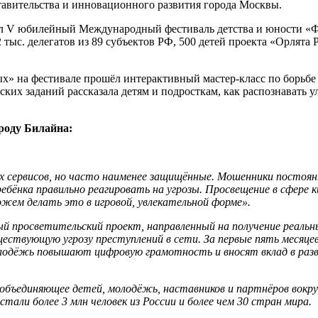
ставительства и инновационного развития города Москвы.
ёл V юбилейный Международный фестиваль детства и юности «Ф
2 тыс. делегатов из 89 субъектов РФ, 500 детей проекта «Орлят
» на фестивале прошёл интерактивный мастер-класс по борьбе
ских заданий рассказала детям и подросткам, как распознавать
роду Билайна:
 сервисов, но часто наименее защищённые. Мошенники постоян
ебёнка правильно реагировать на угрозы. Просвещение в сфере
ем делать это в игровой, увлекательной форме».
 просветительский проект, направленный на получение реаль
ствующую угрозу преступлений в сети. За первые пять месяцев 
олодёжь повышают цифровую грамотность и вносят вклад в раз
ъединяющее детей, молодёжь, наставников и партнёров вокруг
ли более 3 млн человек из России и более чем 30 стран мира.