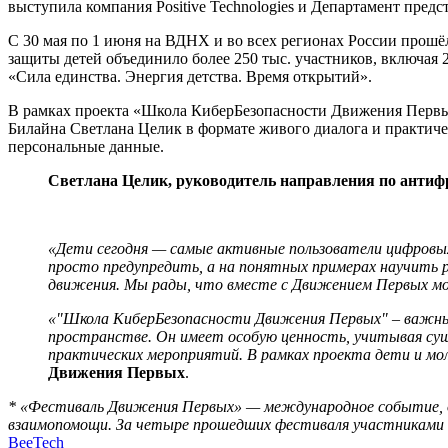
выступила компания Positive Technologies и Департамент пред
С 30 мая по 1 июня на ВДНХ и во всех регионах России прош
защиты детей объединило более 250 тыс. участников, включая 
«Сила единства. Энергия детства. Время открытий».
В рамках проекта «Школа КиберБезопасности Движения Первых
Билайна Светлана Целик в формате живого диалога и практиче
персональные данные.
Светлана Целик, руководитель направления по антиф
«Дети сегодня — самые активные пользователи цифровых
просто предупредить, а на понятных примерах научить р
движения. Мы рады, что вместе с Движением Первых мож
«"Школа КиберБезопасности Движения Первых" – важный
пространстве. Он имеет особую ценность, учитывая суще
практических мероприятий. В рамках проекта дети и м
Движения Первых
.
* «Фестиваль Движения Первых» — международное событие, об
взаимопомощи. За четыре прошедших фестиваля участниками ста
BeeTech