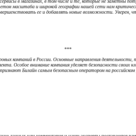
сервисы в магазинах, в том числе и те, которые не заметны п
учетом масштаба и широкой географии нашей сети нам критич
вершенствовать ее и добавлять новые возможности. Уверен, 
***
ровых компаний в России. Основные направления деятельности, 
лекта. Особое внимание компания уделяет безопасности своих к
признают Билайн самым безопасным оператором на российском 
ские данных или комментария и наши эксперты постараются вам