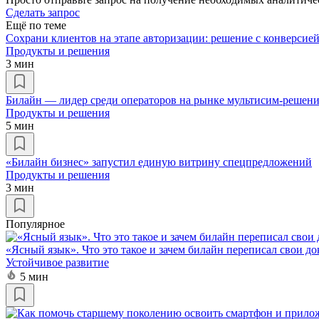
Сделать запрос
Ещё по теме
Cохрани клиентов на этапе авторизации: решение с конверсие
Продукты и решения
3 мин
Билайн — лидер среди операторов на рынке мультисим-решен
Продукты и решения
5 мин
«Билайн бизнес» запустил единую витрину спецпредложений
Продукты и решения
3 мин
Популярное
«Ясный язык». Что это такое и зачем билайн переписал свои д
Устойчивое развитие
5 мин