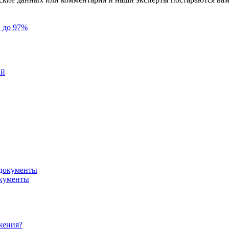
й до 97%
ий
окументы