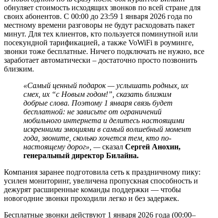
обнуляет стоимость исходящих звонков по всей стране для
своих абонентов. С 00:00 до 23:59 1 января 2026 года по
местному времени разговоры не будут расходовать пакет
минут. Для тех клиентов, кто пользуется поминутной или
посекундной тарификацией, а также VoWiFi в роуминге,
звонки тоже бесплатные. Ничего подключать не нужно, все
заработает автоматически – достаточно просто позвонить
близким.
«Самый ценный подарок — услышать родных, их
смех, их “с Новым годом!”, сказать близким
добрые слова. Поэтому 1 января связь будет
бесплатной: не зависьте от ограничений
мобильного интернета и делитесь настоящими
искренними эмоциями в самый волшебный момент
года, звоните, сколько хочется тем, кто по-
настоящему дорог», —
сказал
Сергей Анохин,
генеральный директор Билайна.
Компания заранее подготовила сеть к праздничному пику:
усилен мониторинг, увеличена пропускная способность и
дежурят расширенные команды поддержки — чтобы
новогодние звонки проходили легко и без задержек.
Бесплатные звонки действуют 1 января 2026 года (00:00–