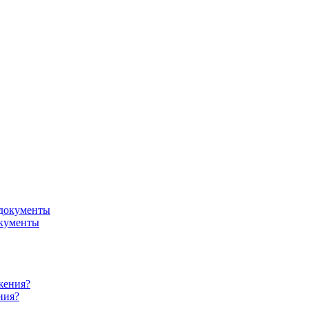
окументы
ния?