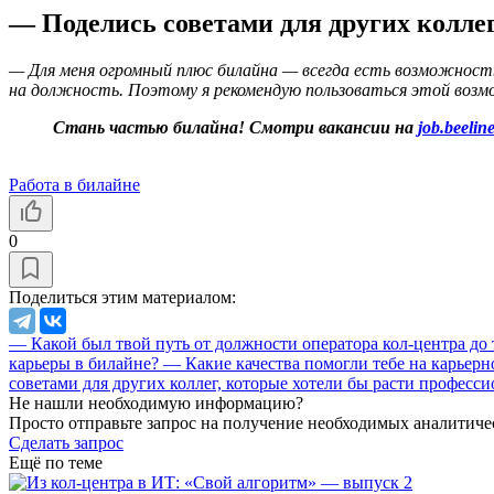
— Поделись советами для других колле
— Для меня огромный плюс билайна — всегда есть возможност
на должность. Поэтому я рекомендую пользоваться этой возмо
Стань частью билайна! Смотри вакансии на
job.beelin
Работа в билайне
0
Поделиться этим материалом:
— Какой был твой путь от должности оператора кол-центра д
карьеры в билайне?
— Какие качества помогли тебе на карьер
советами для других коллег, которые хотели бы расти професс
Не нашли необходимую информацию?
Просто отправьте запрос на получение необходимых аналитиче
Сделать запрос
Ещё по теме