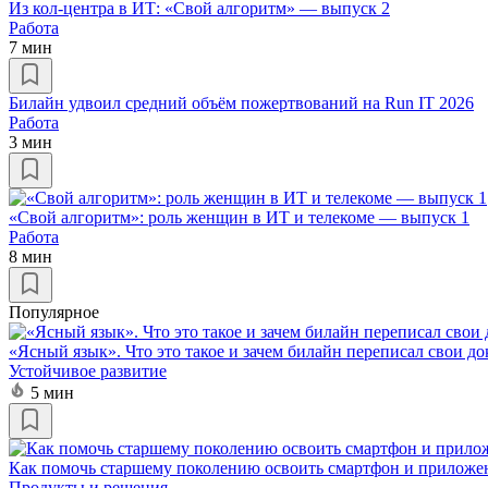
Из кол-центра в ИТ: «Свой алгоритм» — выпуск 2
Работа
7 мин
Билайн удвоил средний объём пожертвований на Run IT 2026
Работа
3 мин
«Свой алгоритм»: роль женщин в ИТ и телекоме — выпуск 1
Работа
8 мин
Популярное
«Ясный язык». Что это такое и зачем билайн переписал свои д
Устойчивое развитие
5 мин
Как помочь старшему поколению освоить смартфон и приложе
Продукты и решения