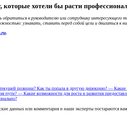
г, которые хотели бы расти профессиона
ь обратиться к руководителю или сотруднику интересующего т
жностью: узнавать, ставить перед собой цели и двигаться к ни
e.ru
.
о текущей позиции? Как ты попала в другую дирекцию?
— Какие 
ном пути?
— Какие возможности для роста и развития предоставл
ионально?
ские данных или комментария и наши эксперты постараются вам