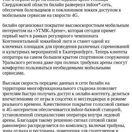
Свердловской области билайн развернул indoor*-сеть,
обеспечив болельщиков и поклонников хоккея доступом к
мобильным сервисам на скорости 4G.
билайн организовал покрытие высокоскоростным мобильным
интернетом на «УГМК-Арене», которая сегодня примет
первый матч в рамках регулярного чемпионата
Континентальной хоккейной лиги и станет одной из
ключевых площадок для проведения различных соревнований
и культурных мероприятий в Екатеринбурге. Теперь клиенты
оператора на самом большом крытом спортивном сооружении
Уральского региона даже при полных трибунах арены смогут
комфортно пользоваться необходимыми мобильными
сервисами.
Высокая скорость передачи данных в сети билайн на
территории многофункционального стадиона позволяет
зрителям быстро получать доступ к онлайн-контенту, делиться
впечатлениями от игры в соцсетях и мессенджерах в режиме
реального времени. Качественное покрытие голосовой связью
и 4G-интернетом обеспечивается indoor-базовой станцией,
установленной специалистами оператора внутри ледовой
арены. Благодаря такому решению сигнал сотовой связи
равномерно распределяется по комплексу, включая трибуны,
зоны отдыха и рестораны, помещения для спортсменов и