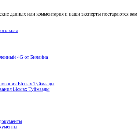
ские данных или комментария и наши эксперты постараются вам
ого края
иленный 4G от Билайна
нования Ысыах Туймаады
окументы