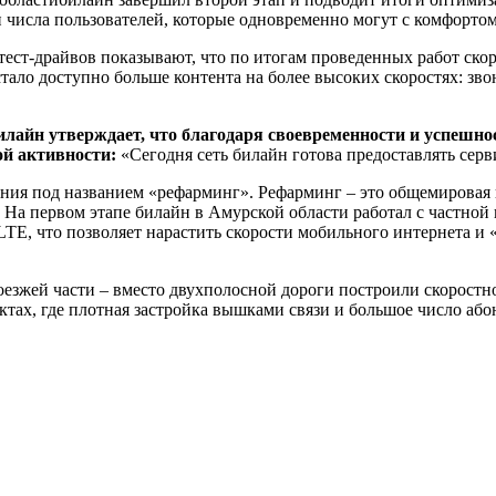
 числа пользователей, которые одновременно могут с комфортом
 тест-драйвов показывают, что по итогам проведенных работ ско
стало доступно больше контента на более высоких скоростях: зв
лайн утверждает, что благодаря своевременности и успешно
ой активности:
«Сегодня сеть билайн готова предоставлять сер
ния под названием «рефарминг». Рефарминг – это общемировая 
На первом этапе билайн в Амурской области работал с частной 
E, что позволяет нарастить скорости мобильного интернета и «р
езжей части – вместо двухполосной дороги построили скоростно
ктах, где плотная застройка вышками связи и большое число аб