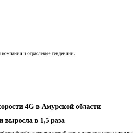
и компании и отраслевые тенденции.
скорости 4G в Амурской области
 выросла в 1,5 раза
й областибилайн завершил второй этап и подводит итоги оптими