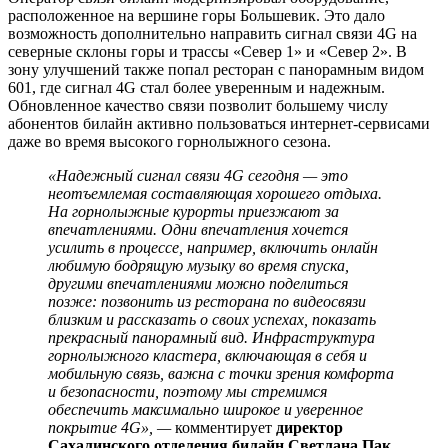
расположенное на вершине горы Большевик. Это дало
возможность дополнительно направить сигнал связи 4G на
северные склоны горы и трассы «Север 1» и «Север 2». В
зону улучшений также попал ресторан с панорамным видом
601, где сигнал 4G стал более уверенным и надежным.
Обновленное качество связи позволит большему числу
абонентов билайн активно пользоваться интернет-сервисами
даже во время высокого горнолыжного сезона.
«Надежный сигнал связи 4G сегодня — это
неотъемлемая составляющая хорошего отдыха.
На горнолыжные курорты приезжают за
впечатлениями. Одни впечатления хочется
усилить в процессе, например, включить онлайн
любимую бодрящую музыку во время спуска,
другими впечатлениями можно поделиться
позже: позвонить из ресторана по видеосвязи
близким и рассказать о своих успехах, показать
прекрасный панорамный вид. Инфраструктура
горнолыжного кластера, включающая в себя и
мобильную связь, важна с точки зрения комфорта
и безопасности, поэтому мы стремимся
обеспечить максимально широкое и уверенное
покрытие 4G», —
комментирует
директор
Сахалинского отделения билайн Светлана Пак.