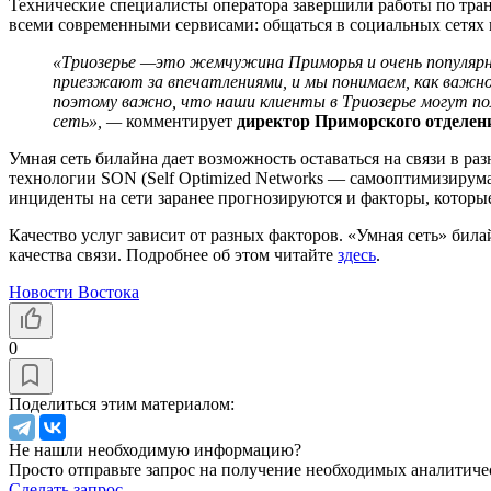
Технические специалисты оператора завершили работы по тран
всеми современными сервисами: общаться в социальных сетях 
«Триозе
рье —
это жемчужина Приморья и очень популярн
приезжают за впечатлениями, и мы понимаем, как важно 
поэтому важно, что наши клиенты в Триозе
рье могут по
сеть», —
комментирует
д
иректор Приморского отделен
Умная сеть билайна дает возможность оставаться на связи в ра
технологии SON (Self Optimized Networks — самооптимизирумая
инциденты на сети заранее прогнозируются и факторы, которы
Качество услуг зависит от разных факторов. «Умная сеть» бил
качества связи. Подробнее об этом читайте
здесь
.
Новости Востока
0
Поделиться этим материалом:
Не нашли необходимую информацию?
Просто отправьте запрос на получение необходимых аналитиче
Сделать запрос