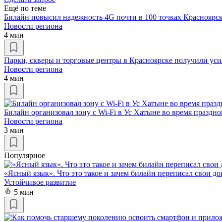
Ещё по теме
Билайн повысил надежность 4G почти в 100 точках Красноярск
Новости региона
4 мин
Парки, скверы и торговые центры в Красноярске получили ус
Новости региона
4 мин
Билайн организовал зону с Wi-Fi в Ус Хатыне во время празд
Новости региона
3 мин
Популярное
«Ясный язык». Что это такое и зачем билайн переписал свои д
Устойчивое развитие
5 мин