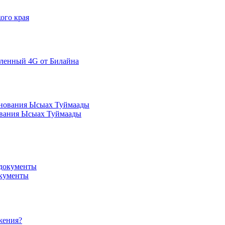
ого края
иленный 4G от Билайна
нования Ысыах Туймаады
окументы