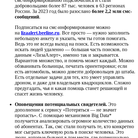
смс-информированию подключились и стали
добровольцами более 87 тыс. человек в 63 регионах
России. За 2023 год было разослано
более 2,2 млн смс-
сообщений
.
Подписаться на смс-информирование можно
на
lizaalert.beeline.ru
. Все просто — нужно заполнить
небольшую анкету и указать, чем ты готов помогать.
Ведь это не всегда выход на поиск. Есть возможность
искать людей удаленно — большая часть поисков, по
данным «ЛизаАлерт», именно так и закрывается.
Вариантов множество, и помочь может каждый. Можно
обзванивать больницы, печатать ориентировки; если
есть автомобиль, можно довезти добровольцев до штаба.
Есть отдельные задачи для тех, кто умеет управлять
дроном, и даже для владельцев квадроциклов. Сложно
предугадать, чья и какая помощь станет решающей и
спасет жизнь человеку.
Оповещения потенциальных свидетелей.
Это
дополнение к сервису «Потеряться — не значит
пропасть». С помощью механизмов Big Data*
получается анализировать огромное количество данных
об абонентах. Так, смс стали получать те, кто конкретно
мог сыграть ключевую роль в поиске человека. Это
люди, которые бывают в том месте, где потенциально