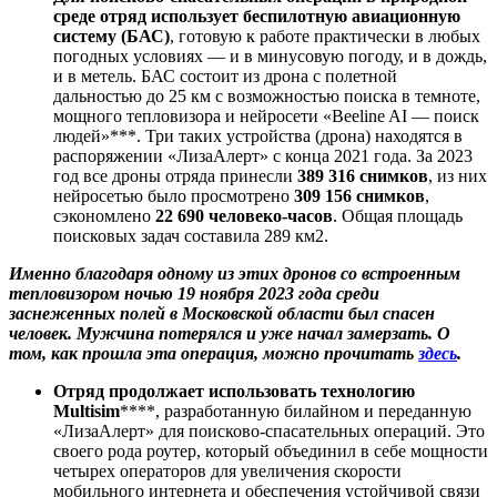
среде отряд использует беспилотную авиационную
систему (БАС)
, готовую к работе практически в любых
погодных условиях — и в минусовую погоду, и в дождь,
и в метель. БАС состоит из дрона с полетной
дальностью до 25 км с возможностью поиска в темноте,
мощного тепловизора и нейросети «Beeline AI — поиск
людей»***. Три таких устройства (дрона) находятся в
распоряжении «ЛизаАлерт» с конца 2021 года. За 2023
год все дроны отряда принесли
389 316
снимков
, из них
нейросетью было просмотрено
309 156
снимков
,
сэкономлено
22 690 человеко-часов
. Общая площадь
поисковых задач составила 289 км2.
Именно благодаря одному из этих дронов со встроенным
тепловизором ночью 19 ноября 2023 года среди
заснеженных полей в Московской области был спасен
человек. Мужчина потерялся и уже начал замерзать. О
том, как прошла эта операция, можно прочитать
здесь
.
Отряд продолжает использовать технологию
Multisim
****, разработанную билайном и переданную
«ЛизаАлерт» для поисково-спасательных операций. Это
своего рода роутер, который объединил в себе мощности
четырех операторов для увеличения скорости
мобильного интернета и обеспечения устойчивой связи