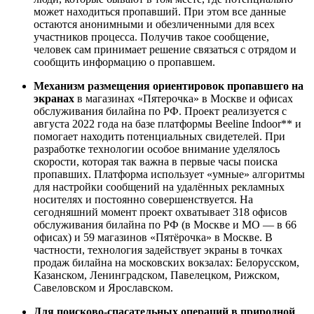
может находиться пропавший. При этом все данные
остаются анонимными и обезличенными для всех
участников процесса. Получив такое сообщение,
человек сам принимает решение связаться с отрядом и
сообщить информацию о пропавшем.
Механизм размещения ориентировок пропавшего на
экранах
в магазинах «Пятерочка» в Москве и офисах
обслуживания билайна по РФ. Проект реализуется с
августа 2022 года на базе платформы Beeline Indoor** и
помогает находить потенциальных свидетелей. При
разработке технологии особое внимание уделялось
скорости, которая так важна в первые часы поиска
пропавших. Платформа использует «умные» алгоритмы
для настройки сообщений на удалённых рекламных
носителях и постоянно совершенствуется. На
сегодняшний момент проект охватывает 318 офисов
обслуживания билайна по РФ (в Москве и МО — в 66
офисах) и 59 магазинов «Пятёрочка» в Москве. В
частности, технология задействует экраны в точках
продаж билайна на московских вокзалах: Белорусском,
Казанском, Ленинградском, Павелецком, Рижском,
Савеловском и Ярославском.
Для поисково-спасательных операций в природной