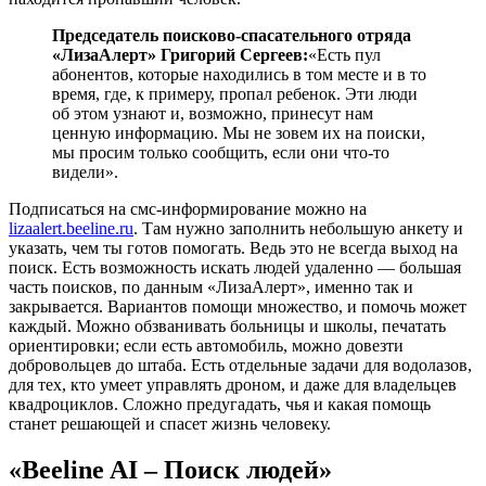
Председатель поисково-спасательного отряда
«ЛизаАлерт» Григорий Сергеев:
«Есть пул
абонентов, которые находились в том месте и в то
время, где, к примеру, пропал ребенок. Эти люди
об этом узнают и, возможно, принесут нам
ценную информацию. Мы не зовем их на поиски,
мы просим только сообщить, если они что-то
видели».
Подписаться на смс-информирование можно на
lizaalert.beeline.ru
. Там нужно заполнить небольшую анкету и
указать, чем ты готов помогать. Ведь это не всегда выход на
поиск. Есть возможность искать людей удаленно — большая
часть поисков, по данным «ЛизаАлерт», именно так и
закрывается. Вариантов помощи множество, и помочь может
каждый. Можно обзванивать больницы и школы, печатать
ориентировки; если есть автомобиль, можно довезти
добровольцев до штаба. Есть отдельные задачи для водолазов,
для тех, кто умеет управлять дроном, и даже для владельцев
квадроциклов. Сложно предугадать, чья и какая помощь
станет решающей и спасет жизнь человеку.
«Beeline AI – Поиск людей»