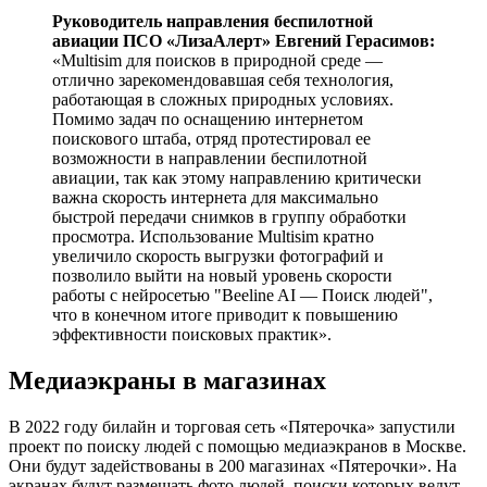
Руководитель направления беспилотной
авиации ПСО «ЛизаАлерт» Евгений Герасимов:
«Multisim для поисков в природной среде —
отлично зарекомендовавшая себя технология,
работающая в сложных природных условиях.
Помимо задач по оснащению интернетом
поискового штаба, отряд протестировал ее
возможности в направлении беспилотной
авиации, так как этому направлению критически
важна скорость интернета для максимально
быстрой передачи снимков в группу обработки
просмотра. Использование Multisim кратно
увеличило скорость выгрузки фотографий и
позволило выйти на новый уровень скорости
работы с нейросетью "Beeline AI — Поиск людей",
что в конечном итоге приводит к повышению
эффективности поисковых практик».
Медиаэкраны в магазинах
В 2022 году билайн и торговая сеть «Пятерочка» запустили
проект по поиску людей с помощью медиаэкранов в Москве.
Они будут задействованы в 200 магазинах «Пятерочки». На
экранах будут размещать фото людей, поиски которых ведут