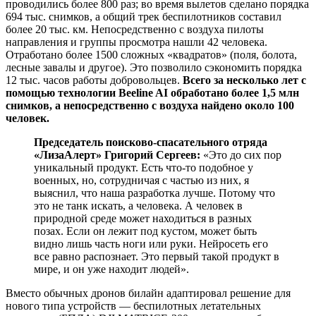
проводились более 800 раз; во время вылетов сделано порядка
694 тыс. снимков, а общий трек беспилотников составил
более 20 тыс. км. Непосредственно с воздуха пилоты
направления и группы просмотра нашли 42 человека.
Отработано более 1500 сложных «квадратов» (поля, болота,
лесные завалы и другое). Это позволило сэкономить порядка
12 тыс. часов работы добровольцев.
Всего за несколько лет с
помощью технологии Beeline AI обработано более 1,5 млн
снимков, а непосредственно с воздуха найдено около 100
человек.
Председатель поисково-спасательного отряда
«ЛизаАлерт» Григорий Сергеев:
«Это до сих пор
уникальный продукт. Есть что-то подобное у
военных, но, сотрудничая с частью из них, я
выяснил, что наша разработка лучше. Потому что
это не танк искать, а человека. А человек в
природной среде может находиться в разных
позах. Если он лежит под кустом, может быть
видно лишь часть ноги или руки. Нейросеть его
все равно распознает. Это первый такой продукт в
мире, и он уже находит людей».
Вместо обычных дронов билайн адаптировал решение для
нового типа устройств — беспилотных летательных