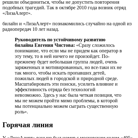
решили объединиться, чтобы не допустить повторения
подобных трагедий. Так в октябре 2010 года возник отряд
«ЛизаАлерт».
билайн и «ЛизаАлерт» познакомились случайно на одной из
радиопередач 10 лет назад.
Руководитель по устойчивому развитию
билайна Евгения Чистова:
«Сразу сложилось
понимание, что если мы не придем как оператор в
эту тему, то в ней ничего не произойдет. По-
прежнему будет небольшая группа людей, очень
заряженных и мотивированных, но все-таки их не
так много, чтобы искать пропавших детей,
пожилых людей в городской и природной среде.
Масштабировать эти поиски, усилить влияние и
эффективность отряда без технологий
невозможно. Здесь у нас была четкая позиция, что
мы не можем пройти мимо проблемы, в которой
мы потенциально можем сыграть существенную
роль».
Горячая линия
У «ЛизаАлерт» раньше был номер с московским кодом «495»,