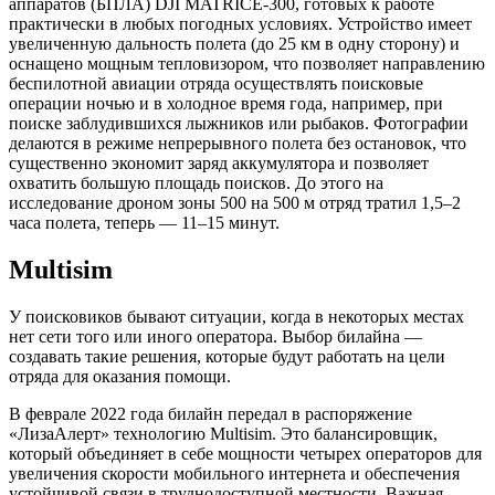
аппаратов (БПЛА) DJI MATRICE-300, готовых к работе
практически в любых погодных условиях. Устройство имеет
увеличенную дальность полета (до 25 км в одну сторону) и
оснащено мощным тепловизором, что позволяет направлению
беспилотной авиации отряда осуществлять поисковые
операции ночью и в холодное время года, например, при
поиске заблудившихся лыжников или рыбаков. Фотографии
делаются в режиме непрерывного полета без остановок, что
существенно экономит заряд аккумулятора и позволяет
охватить большую площадь поисков. До этого на
исследование дроном зоны 500 на 500 м отряд тратил 1,5–2
часа полета, теперь — 11–15 минут.
Multisim
У поисковиков бывают ситуации, когда в некоторых местах
нет сети того или иного оператора. Выбор билайна —
создавать такие решения, которые будут работать на цели
отряда для оказания помощи.
В феврале 2022 года билайн передал в распоряжение
«ЛизаАлерт» технологию Multisim. Это балансировщик,
который объединяет в себе мощности четырех операторов для
увеличения скорости мобильного интернета и обеспечения
устойчивой связи в труднодоступной местности. Важная