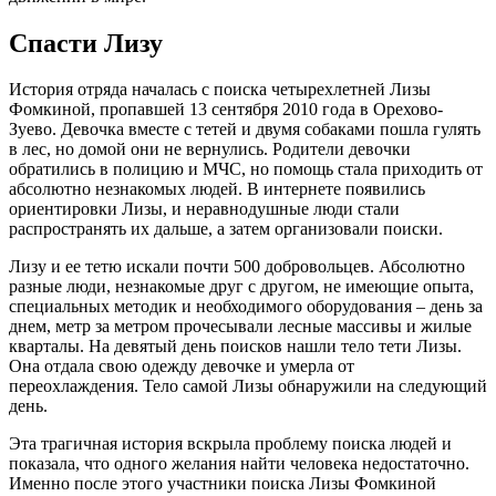
Спасти Лизу
История отряда началась с поиска четырехлетней Лизы
Фомкиной, пропавшей 13 сентября 2010 года в Орехово-
Зуево. Девочка вместе с тетей и двумя собаками пошла гулять
в лес, но домой они не вернулись. Родители девочки
обратились в полицию и МЧС, но помощь стала приходить от
абсолютно незнакомых людей. В интернете появились
ориентировки Лизы, и неравнодушные люди стали
распространять их дальше, а затем организовали поиски.
Лизу и ее тетю искали почти 500 добровольцев. Абсолютно
разные люди, незнакомые друг с другом, не имеющие опыта,
специальных методик и необходимого оборудования – день за
днем, метр за метром прочесывали лесные массивы и жилые
кварталы. На девятый день поисков нашли тело тети Лизы.
Она отдала свою одежду девочке и умерла от
переохлаждения. Тело самой Лизы обнаружили на следующий
день.
Эта трагичная история вскрыла проблему поиска людей и
показала, что одного желания найти человека недостаточно.
Именно после этого участники поиска Лизы Фомкиной