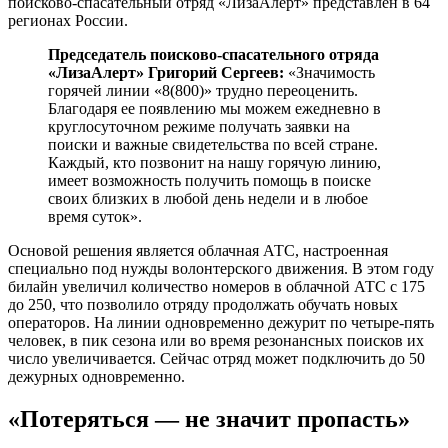
поисково-спасательный отряд «ЛизаАлерт» представлен в 64
регионах России.
Председатель поисково-спасательного отряда
«ЛизаАлерт» Григорий Сергеев:
«Значимость
горячей линии «8(800)» трудно переоценить.
Благодаря ее появлению мы можем ежедневно в
круглосуточном режиме получать заявки на
поиски и важные свидетельства по всей стране.
Каждый, кто позвонит на нашу горячую линию,
имеет возможность получить помощь в поиске
своих близких в любой день недели и в любое
время суток».
Основой решения является облачная АТС, настроенная
специально под нужды волонтерского движения. В этом году
билайн увеличил количество номеров в облачной АТС с 175
до 250, что позволило отряду продолжать обучать новых
операторов. На линии одновременно дежурит по четыре-пять
человек, в пик сезона или во время резонансных поисков их
число увеличивается. Сейчас отряд может подключить до 50
дежурных одновременно.
«Потеряться — не значит пропасть»