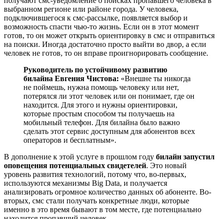
получают смс-уведомление о поисках пропавшего человека в
выбранном регионе или районе города. У человека,
подключившегося к смс-рассылке, появляется выбор и
возможность спасти чью-то жизнь. Если он в этот момент
готов, то он может открыть ориентировку в смс и отправиться
на поиски. Иногда достаточно просто выйти во двор, а если
человек не готов, то он вправе проигнорировать сообщение.
Руководитель по устойчивому развитию
билайна Евгения Чистова:
«Внешне ты никогда
не поймешь, нужна помощь человеку или нет,
потерялся ли этот человек или он понимает, где он
находится. Для этого и нужны ориентировки,
которые простым способом ты получаешь на
мобильный телефон. Для билайна было важно
сделать этот сервис доступным для абонентов всех
операторов и бесплатным».
В дополнение к этой услуге в прошлом году
билайн запустил
оповещения потенциальных свидетелей
. Это новый
уровень развития технологий, потому что, во-первых,
используются механизмы Big Data, и получается
анализировать огромное количество данных об абоненте. Во-
вторых, смс стали получать конкретные люди, которые
именно в это время бывают в том месте, где потенциально
находится пропавший человек.