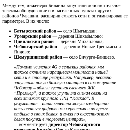
Между тем, инженеры Билайна запустили дополнительное
телеком-оборудование и в населенных пунктах других
районов Чувашии, расширив емкость сети и оптимизировав ее
параметры. В их числе:
Батыревский район
— село Шыгырдан;
Урмарский район
— деревня Шихабылово;
Цивильский район
— деревня Михайловка;
Чебоксарский район
— деревни Новые Тренькасы и
Яндово;
Шемуршинский район
— село Бичурга-Баишево.
«Помимо усиления 4G в сельских районах, мы
также активно наращиваем мощности нашей
сети и в столице республики. Например, недавно
запустили новую базовую станцию в самом центре
Чебоксар – вблизи густонаселенного ЖК
“Премьер”, а также улучшили сигнал связи на
всех этажах крупного ТРЦ “Каскад”. В
результате – наши клиенты могут комфортно
пользоваться цифровыми сервисами и во время
отдыха в своих домах, и гуляя по окрестностям,
делая покупки в торговых центрах»,
—
комментирует
директор Чебоксарского
отделения Билайна Ольга Кузьмина
.