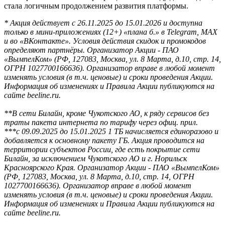
стала логичным продолжением развития платформы.
* Акция действует с 26.11.2025 до 15.01.2026 и доступна
только в мини-приложениях (12+) «плана б.» в Telegram, MAX
и во «ВКонтакте». Условия действия скидок и промокодов
определяют партнёры. Организатор Акции - ПАО
«ВымпелКом» (РФ, 127083, Москва, ул. 8 Марта, д.10, стр. 14,
ОГРН 1027700166636). Организатор вправе в любой момент
изменять условия (в т.ч. ценовые) и сроки проведения Акции.
Информация об изменениях и Правила Акции публикуются на
сайте beeline.ru.
**В сети Билайн, кроме Чукотского АО, к ряду сервисов без
траты пакета интернета по тарифу через офиц. прил.
***с 09.09.2025 до 15.01.2025 1 ТБ начисляется единоразово и
добавляется к основному пакету ГБ. Акция проводится на
территории субъектов России, где есть покрытие сети
Билайн, за исключением Чукотского АО и г. Норильск
Красноярского Края. Организатор Акции - ПАО «ВымпелКом»
(РФ, 127083, Москва, ул. 8 Марта, д.10, стр. 14, ОГРН
1027700166636). Организатор вправе в любой момент
изменять условия (в т.ч. ценовые) и сроки проведения Акции.
Информация об изменениях и Правила Акции публикуются на
сайте beeline.ru.