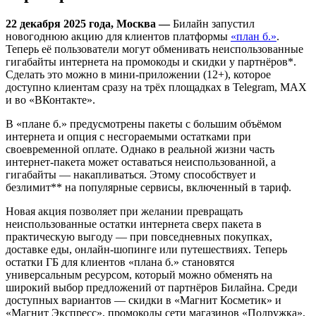
22 декабря 2025 года, Москва —
Билайн запустил
новогоднюю акцию для клиентов платформы
«план б.»
.
Теперь её пользователи могут обменивать неиспользованные
гигабайты интернета на промокоды и скидки у партнёров*.
Сделать это можно в мини-приложении (12+), которое
доступно клиентам сразу на трёх площадках в Telegram, MAX
и во «ВКонтакте».
В «плане б.» предусмотрены пакеты с большим объёмом
интернета и опция с несгораемыми остатками при
своевременной оплате. Однако в реальной жизни часть
интернет-пакета может оставаться неиспользованной, а
гигабайты — накапливаться. Этому способствует и
безлимит** на популярные сервисы, включенный в тариф.
Новая акция позволяет при желании превращать
неиспользованные остатки интернета сверх пакета в
практическую выгоду — при повседневных покупках,
доставке еды, онлайн-шопинге или путешествиях. Теперь
остатки ГБ для клиентов «плана б.» становятся
универсальным ресурсом, который можно обменять на
широкий выбор предложений от партнёров Билайна. Среди
доступных вариантов — скидки в «Магнит Косметик» и
«Магнит Экспресс», промокоды сети магазинов «Подружка»,