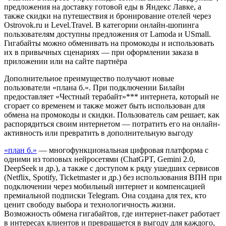
предложения на доставку готовой еды в Яндекс Лавке, а
также скидки на путешествия и бронирование отелей через
Ostrovok.ru и Level.Travel. В категории онлайн-шопинга
пользователям доступны предложения от Lamoda и USmall.
Гигабайты можно обменивать на промокоды и использовать
их в привычных сценариях — при оформлении заказа в
приложении или на сайте партнёра
Дополнительное преимущество получают новые
пользователи «плана б.». При подключении Билайн
предоставляет «Честный терабайт»*** интернета, который не
сгорает со временем и также может быть использован для
обмена на промокоды и скидки. Пользователь сам решает, как
распорядиться своим интернетом — потратить его на онлайн-
активность или превратить в дополнительную выгоду
«план б.»
— многофункциональная цифровая платформа с
одними из топовых нейросетями (ChatGPT, Gemini 2.0,
DeepSeek и др.), а также с доступом к ряду ушедших сервисов
(Netflix, Spotify, Ticketmaster и др.) без использования ВПН при
подключении через мобильный интернет и компенсацией
премиальной подписки Telegram. Она создана для тех, кто
ценит свободу выбора и технологичность жизни.
Возможность обмена гигабайтов, где интернет-пакет работает
в интересах клиентов и превращается в выгоду для каждого,