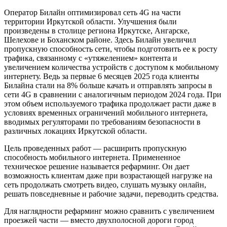
Оператор Билайн оптимизировал сеть 4G на части
территории Иркутской области. Улучшения были
произведены в столице региона Иркутске, Ангарске,
Шелехове и Боханском районе. Здесь Билайн увеличил
пропускную способность сети, чтобы подготовить ее к росту
трафика, связанному с «утяжелением» контента и
увеличением количества устройств с доступом к мобильному
интернету. Ведь за первые 6 месяцев 2025 года клиенты
Билайна стали на 8% больше качать и отправлять запросы в
сети 4G в сравнении с аналогичным периодом 2024 года. При
этом объем используемого трафика продолжает расти даже в
условиях временных ограничений мобильного интернета,
вводимых регуляторами по требованиям безопасности в
различных локациях Иркутской области.
Цель проведенных работ — расширить пропускную
способность мобильного интернета. Примененное
техническое решение называется рефарминг. Он дает
возможность клиентам даже при возрастающей нагрузке на
сеть продолжать смотреть видео, слушать музыку онлайн,
решать повседневные и рабочие задачи, переводить средства.
Для наглядности рефарминг можно сравнить с увеличением
проезжей части — вместо двухполосной дороги город