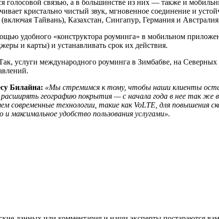
ся голосовой связью, а в большинстве из них — также и мобиль
чивает кристально чистый звук, мгновенное соединение и усто
й (включая Тайвань), Казахстан, Сингапур, Германия и Австралия
омощью удобного «конструктора роуминга» в мобильном приложе
еры и карты) и устанавливать срок их действия.
Так, услуги международного роуминга в Зимбабве, на Северных
авлений.
есу Билайна:
«Мы стремимся к тому, чтобы наши клиенты остав
 расширять географию покрытия — с начала года в нее так ж
ем современные технологии, такие как VoLTE, для повышения ск
о и максимальное удобство пользования услугами».
ские данных или комментария и наши эксперты постараются вам