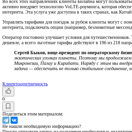
Во всех этих направлениях клиенты Билайна могут пользовать
активно внедряет технологию VoLTE-роуминга, которая обеспе
интернета. Эта услуга уже доступна в таких странах, как Кита
Управлять тарифами для поездок за рубеж клиенты могут с п
интернета, подключать опции (например, безлимитные мессендж
Оператор постоянно улучшает условия для путешественников. 
дешевле, а всего льготные тарифы действуют в 196 из 218 напр
Сергей Быков, вице-президент по операторскому бизн
экзотических уголках планеты. Поэтому мы продолжаем
Микронезии, Палау и Кирибати. Наряду с этим мы внедря
задача — обеспечить не только стабильное соединение, н
Клиентоцентричность
0
Поделиться этим материалом:
Не нашли необходимую информацию?
Просто отправьте запрос на получение необходимых аналитиче