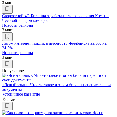
3 мин
Скоростной 4G Билайна заработал в точке слияния Камы и
Чусовой в Пермском крае
Новости региона
3 мин
Летом интернет-трафик в аэропорту Челябинска вырос на
24,5%
Новости региона
3 мин
Популярное
«Ясный язык». Что это такое и зачем билайн переписал свои
документы
Устойчивое развитие
5 мин