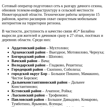
Сотовый оператор подготовил сеть к разгару дачного сезона,
обновив телеком-инфраструктуру в сельской местности
Нижегородской области. Технические работы затронули 15
районов, кратно расширив охват скоростным мобильным
интернетом на территории региона.
В частности, доступность и качество связи 4G* Билайна
выросли для жителей и дачников сразу в 27 сёлах, посёлках и
деревнях области. Среди них:
Ардатовский район
– Мухтолово;
Арзамасский район
– Выездное, Мотовилово, Чернуха;
Богородский район
– Шопово;
Вачский район
– Вача;
Володарский район
– Гладково, Решетиха;
Городецкий район
– Скипино, Соболиха;
городской округ Бор
– Большое Пикино, Мамакино,
Чистое Борское;
Дальнеконстантиновский район
– Дальнее
Константиново;
Кстовский район
– Ачапное, Ройка;
Лысковский район
– Трофимово;
Павловский район
– Большое Давыдово, Комарово,
Тумботино, Ярымово, Ясенцы;