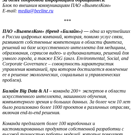
Блок по внешним коммуникациям ПАО «ВымпелКом»
E-mail:
media@beeline.ru
***
ПАО «ВымпелКом» (бренд «Билайн») —
одна из крупнейших
в России цифровых компаний, которая, помимо услуг связи,
развивает собственные компетенции в области финтеха,
решений на базе искусственного интеллекта для медицины,
образования, сервисов видео- и аудиоаналитики, решений для
умного города, а также ESG (англ. Environmental, Social, and
Corporate Governance – совокупность характеристик
управления компанией, при котором достигается вовлечение
ее в решение экологических, социальных и управленческих
проблем).
Билайн Big Data & AI –
команда 200+ экспертов в области
искусственного интеллекта, машинного обучения,
компьютерного зрения и больших данных. За более чем 10 лет
было реализовано более 1000 проектов в различных отраслях,
включая end-to-end решения.
Команда предлагает более 100 коробочных и
кастомизированных продуктов собственной разработки с
высокой точностью работы моделей, которые помогают