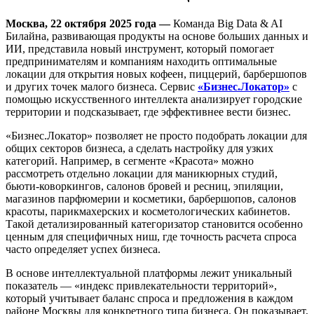
Москва, 22 октября 2025 года —
Команда Big Data & AI
Билайна, развивающая продукты на основе больших данных и
ИИ, представила новый инструмент, который помогает
предпринимателям и компаниям находить оптимальные
локации для открытия новых кофеен, пиццерий, барбершопов
и других точек малого бизнеса. Сервис
«Бизнес.Локатор»
с
помощью искусственного интеллекта анализирует городские
территории и подсказывает, где эффективнее вести бизнес.
«Бизнес.Локатор» позволяет не просто подобрать локации для
общих секторов бизнеса, а сделать настройку для узких
категорий. Например, в сегменте «Красота» можно
рассмотреть отдельно локации для маникюрных студий,
бьюти-коворкингов, салонов бровей и ресниц, эпиляции,
магазинов парфюмерии и косметики, барбершопов, салонов
красоты, парикмахерских и косметологических кабинетов.
Такой детализированный категоризатор становится особенно
ценным для специфичных ниш, где точность расчета спроса
часто определяет успех бизнеса.
В основе интеллектуальной платформы лежит уникальный
показатель — «индекс привлекательности территорий»,
который учитывает баланс спроса и предложения в каждом
районе Москвы для конкретного типа бизнеса. Он показывает,