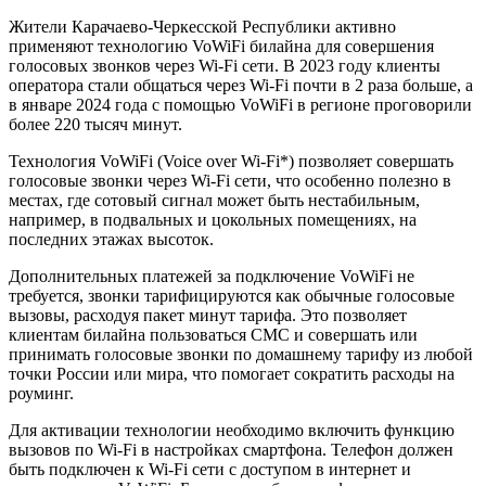
Жители Карачаево-Черкесской Республики активно
применяют технологию VoWiFi билайна для совершения
голосовых звонков через Wi-Fi сети. В 2023 году клиенты
оператора стали общаться через Wi-Fi почти в 2 раза больше, а
в январе 2024 года с помощью VoWiFi в регионе проговорили
более 220 тысяч минут.
Технология VoWiFi (Voice over Wi-Fi*) позволяет совершать
голосовые звонки через Wi-Fi сети, что особенно полезно в
местах, где сотовый сигнал может быть нестабильным,
например, в подвальных и цокольных помещениях, на
последних этажах высоток.
Дополнительных платежей за подключение VoWiFi не
требуется, звонки тарифицируются как обычные голосовые
вызовы, расходуя пакет минут тарифа. Это позволяет
клиентам билайна пользоваться СМС и совершать или
принимать голосовые звонки по домашнему тарифу из любой
точки России или мира, что помогает сократить расходы на
роуминг.
Для активации технологии необходимо включить функцию
вызовов по Wi-Fi в настройках смартфона. Телефон должен
быть подключен к Wi-Fi сети с доступом в интернет и