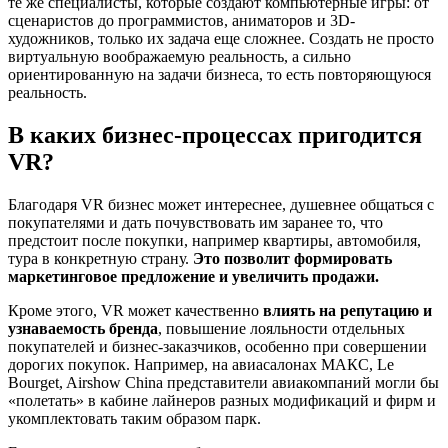
те же специалисты, которые создают компьютерные игры: от
сценаристов до программистов, аниматоров и 3D-
художников, только их задача еще сложнее. Создать не просто
виртуальную воображаемую реальность, а сильно
ориентированную на задачи бизнеса, то есть повторяющуюся
реальность.
В каких бизнес-процессах пригодится
VR?
Благодаря VR бизнес может интереснее, душевнее общаться с
покупателями и дать почувствовать им заранее то, что
предстоит после покупки, например квартиры, автомобиля,
тура в конкретную страну.
Это позволит формировать
маркетинговое предложение и увеличить продажи.
Кроме этого, VR может качественно
влиять на репутацию и
узнаваемость бренда
, повышение лояльности отдельных
покупателей и бизнес-заказчиков, особенно при совершении
дорогих покупок. Например, на авиасалонах МАКС, Le
Bourget, Airshow China представители авиакомпаний могли бы
«полетать» в кабине лайнеров разных модификаций и фирм и
укомплектовать таким образом парк.