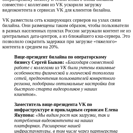
совместно с коллегами из VK ускорили загрузку
видеоконтента в сервисах VK для клиентов билайна.
VK разместила сеть кэширующих серверов на узлах связи
билайна. Они размещены таким образом, чтобы пользователи
в разных населенных пунктах России загружали контент не из
центральных дата-центров, а из ближайшего кэш-сервера. Это
позволило сократить задержки при загрузке «тяжелого»
контента в среднем на 20%.
Вице-президент билайна по операторскому
бизнесу Сергей Быков:
«Благодаря совместной
работе с коллегами из VK были учтены взаимные
особенности физической и логической топологии
сетей, предпочтения пользователей конкретного
региона, подобраны оптимальные настройки для
быстрого старта видеороликов у наших
клиентов».
Заместитель вице-президента VK по
инфраструктуре и прикладным сервисам Елена
Якупова:
«Мы видим рост как загрузки, так и
потребления видеоконтента на наших
платформах. Расширение нашей
инфраструктуры, в том числе через партнерства