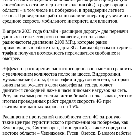
способность сети четвертого поколения (4G) в ряде городов
области – в том числе на побережье, в преддверии летнего
сезона. Проведенные работы позволили оператору увеличить
среднюю скорость мобильного интернета для клиентов.
В апреле 2023 года билайн «расширил дорогу» для передачи
данных в сети четвертого поколения, использовав
радиочастоты диапазона 2100 МГц, которые ранее
применялись в работе стандарта 3G. Таким образом интернет-
трафик получил возможность перемещаться свободнее и
быстрее.
Эффект от расширения частотного диапазона можно сравнить
с увеличением количества полос на шоссе. Видеоролики,
музыкальные файлы, фотографии и другой контент, который
клиенты загружают в свои смартфоны, теперь может
двигаться свободней даже в часы пиковых нагрузок на сеть.
Результаты замеров специалистов билайна показывают, что по
итогам проведенных работ средняя скорость 4G при
скачивании данных выросла на 15%.
Расширение пропускной способности сети 4G затронуло
такие центры туристического притяжения на побережье, как
Зеленоградск, Светлогорск, Пионерский, а также города на
востоке области – Черняховск, Гусев, Озерск. В целом работы