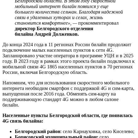
Белгородской области. В этом году скоростной
мобильный интернет билайн появился у еще
большего количества сельчан. Благодаря надежной
связи в удаленных хуторах и селах, жизнь
становится комфортнее», —
прокомментировал
директор Белгородского отделения
билайна Андрей Долженков.
До конца 2024 года в 11 регионах России билайн продолжит
подключение малых населенных пунктов к сети 4G.
Запланировано участие оператора в программе УЦН и в 2025
году. В 2023 году в рамках этого проекта билайн подключил к
мобильной связи 4G 1865 населенных пунктов в 70 регионах
России, включая Белгородскую область.
Напомним, что для использования скоростного мобильного
интернета необходим смартфон с поддержкой 4G и сим-карта,
выпущенная после 2016 года. Обменять сим-карту на
поддерживающую стандарт 4G можно в любом салоне
билайн.
Населенные пункты Белгородской области, где появилась
4G связь билайна:
Белгородский район
: село Карнауховка, село Киселево;
Борисовский муниципальный район:
село