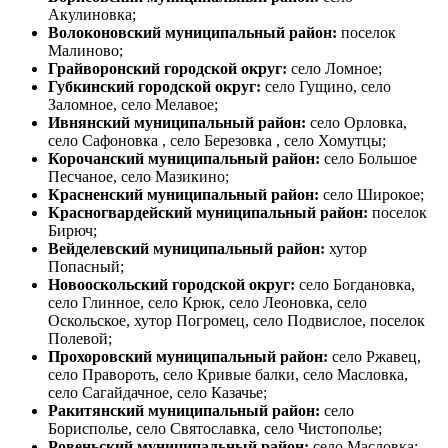
Акулиновка;
Волоконовский муниципальный район:
поселок
Малиново;
Грайворонский городской округ:
село Ломное;
Губкинский городской округ:
село Гущино, село
Заломное, село Мелавое;
Ивнянский муниципальный район:
село Орловка,
село Сафоновка , село Березовка , село Хомутцы;
Корочанский муниципальный район:
село Большое
Песчаное, село Мазикино;
Красненский муниципальный район:
село Широкое;
Красногвардейский муниципальный район:
поселок
Бирюч;
Вейделевский муниципальный район:
хутор
Попасный;
Новооскольский городской округ:
село Богдановка,
село Глинное, село Крюк, село Леоновка, село
Оскольское, хутор Погромец, село Подвислое, поселок
Полевой;
Прохоровский муниципальный район:
село Ржавец,
село Правороть, село Кривые балки, село Масловка,
село Сагайдачное, село Казачье;
Ракитянский муниципальный район:
село
Борисполье, село Святославка, село Чистополье;
Ровеньский муниципальный район:
село Масловка;