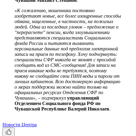
Чувашии Михаил Степанов
.
«К сожалению, мошенники постоянно
изобретают новые, все более изощренные способы
обмана, нацеленные, в частности, на пожилых
людей. Одна из последних уловок – предложение о
"перерасчете" пенсии, когда злоумышленники
представляются специалистами Социального
фонда России и пытаются выманить
персональные данные под предлогом электронной
записи на прием по телефону. Хочу подчеркнуть:
специалисты СФР никогда не звонят с просьбой
сообщить код из СМС-сообщения! Для записи на
прием никакие коды не требуются, поэтому
никому не сообщайте свои ПИН-коды и пароли от
личных кабинетов. Всю достоверную информацию
о мерах поддержки можно найти только на
официальных ресурсах Отделения СФР по
Чувашии», –
подчеркнул
управляющий
Отделением Социального фонда РФ по
Чувашской Республике Валерий Николаев
.
Новости Центра