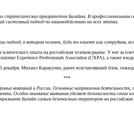
х стратегических приоритетов Билайна. В профессиональном с
й системный подход по взаимодействию на всех этапах.
 подход, в котором человек, будь то клиент или сотрудник, вс
 клиентского опыта на российском телеком-рынке. У нее за пле
stomer Experience Professionals Association (CXPA), а также в
 декабря. Михаил Каракулин, ранее возглавлявший блок, поки
***
ровых компаний в России. Основные направления деятельности, 
лекта. Особое внимание компания уделяет безопасности своих к
признают Билайн самым безопасным оператором на российском 