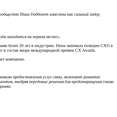
ообществе Нина Гюббенет известна как сильный лидер,
егда находится на первом месте».
чами более 20 лет в индустрии. Нина занимала позиции CXO в
ходит в состав жюри международной премии CX Awards.
дает компанию.
помимо предоставления услуг связи, включают развитие
лиентов, внедряя передовые решения для предотвращения спама
рынке.