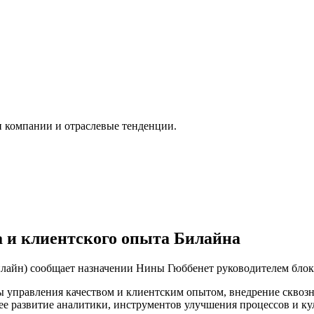
и компании и отраслевые тенденции.
а и клиентского опыта Билайна
йн) сообщает назначении Нины Гюббенет руководителем блока 
емы управления качеством и клиентским опытом, внедрение скво
шее развитие аналитики, инструментов улучшения процессов и к