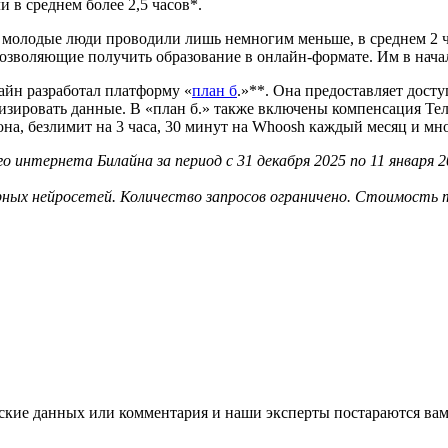
в среднем более 2,5 часов*.
 молодые люди проводили лишь немногим меньше, в среднем 2 ча
позволяющие получить образование в онлайн-формате. Им в начал
айн разработал платформу «
план б
.»**. Она предоставляет дост
зировать данные. В «план б.» также включены компенсация Тел
а, безлимит на 3 часа, 30 минут на Whoosh каждый месяц и мно
 интернета Билайна за период с 31 декабря 2025 по 11 января 2
рных нейросетей. Количество запросов ограничено. Стоимость 
ские данных или комментария и наши эксперты постараются вам