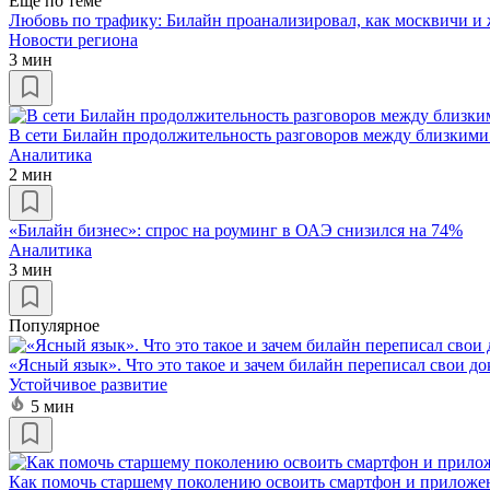
Ещё по теме
Любовь по трафику: Билайн проанализировал, как москвичи и
Новости региона
3 мин
В сети Билайн продолжительность разговоров между близкими
Аналитика
2 мин
«Билайн бизнес»: спрос на роуминг в ОАЭ снизился на 74%
Аналитика
3 мин
Популярное
«Ясный язык». Что это такое и зачем билайн переписал свои д
Устойчивое развитие
5 мин
Как помочь старшему поколению освоить смартфон и приложе