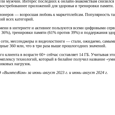
жели мужчин. Интерес последних к онлайн-знакомствам снизилс
ь востребованнее приложений для здоровья и тренировки памяти.
онеров — возросшая любовь к маркетплейсам. Популярность та
ний всех категорий.
ени в интернете и активнее пользуются всеми цифровыми серви
в 36%), тренировки памяти (61% против 39%) и поддержания здо
 сети, мессенджеры и видеохостинги — стали, ожидаемо, самым
рдные 360 млн, что в три раза выше прошлогодних значений.
клиента в возрасте 60+ сейчас составляет 14 ГБ. Учитывая это,
мплексу технологий, который в билайне получил название «умна
пиковых нагрузок.
«ВымпелКом» за июнь–август 2023 г. и июнь–август 2024 г.