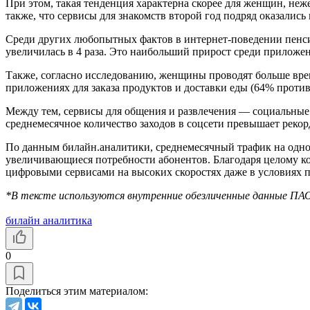
При этом, такая тенденция характерна скорее для женщин, не
также, что сервисы для знакомств второй год подряд оказалис
Среди других любопытных фактов в интернет-поведении пенси
увеличилась в 4 раза. Это наибольший прирост среди приложе
Также, согласно исследованию, женщины проводят больше врем
приложениях для заказа продуктов и доставки еды (64% проти
Между тем, сервисы для общения и развлечения — социальные
среднемесячное количество заходов в соцсети превышает реко
По данным билайн.аналитики, среднемесячный трафик на одного 
увеличивающиеся потребности абонентов. Благодаря целому ко
цифровыми сервисами на высоких скоростях даже в условиях 
*В тексте используются внутренние обезличенные данные ПАО 
билайн аналитика
0
Поделиться этим материалом: