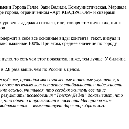
имени Города Галле, Заки Валиди, Коммунистическая, Маршала
ентре города, ограниченном «Арт-КВАДРАТОМ» и скверами
уровень задержки сигнала, или, говоря «технически», пинг.
ов.
держит в себе все основные виды контента: текст, визуал и
максимальные 100%. При этом, среднее значение по городу –
 нулю, то есть чем этот показатель ниже, тем лучше. У билайна
в 2,8 раза выше, чем по России в целом.
спублике, проводим многочисленные точечные улучшения, а
усе уже несколько лет остается стабильность и надежность
бенно важно, учитывая, что сегодня жители все чаще
 И результаты исследования “Телеком Дейли” доказывают, что
т, что обычно и происходит в часы пик. Мы продолжим
ю мобильность», – комментирует директор Уфимского