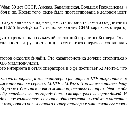
фы: 50 лет СССР, Айская, Бакалинская, Большая Гражданская, 
бря и др. Кроме того, связь была протестирована в деловом ц
 двум ключевым параметрам: стабильность самого соединения и 
TEMS Investigation* с использованием СИМ-карт всех оператор
ью загрузки так называемой эталонной страницы Кеплера. Она со
спешность загрузки страницы в сети этого оператора составила 
аторов оказался билайн. Эта характеристика должна стремиться к
93,6 миллисекунды).
о интернета в сетях операторов в Уфе достигает 52 Мбит/с, что 
 часть трафика, и мы планомерно расширяем LTE-покрытие в ре
е уже работают сервисы VoLTE и VoWiFi. При этом в нашем фок
х, дорогах с большим потоком машин, деловых центрах. Это осо
ебу, передвигаясь по городу днем и возвращаясь вечером домой.
у большое количество клиентов одновременно выходят в интерне
гли комфортно пользоваться интернет-сервисами, сохраняя сво