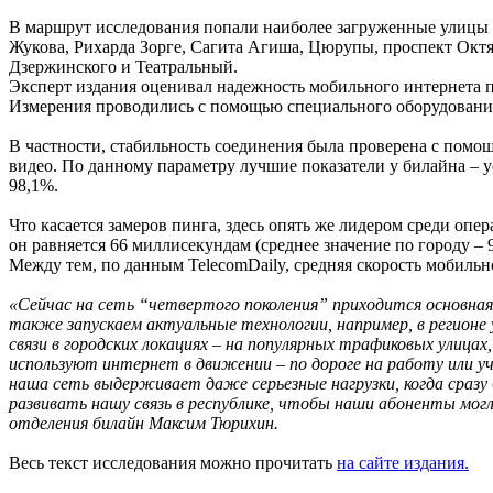
В маршрут исследования попали наиболее загруженные улицы У
Жукова, Рихарда Зорге, Сагита Агиша, Цюрупы, проспект Октя
Дзержинского и Театральный.
Эксперт издания оценивал надежность мобильного интернета по
Измерения проводились с помощью специального оборудования 
В частности, стабильность соединения была проверена с помощ
видео. По данному параметру лучшие показатели у билайна – у
98,1%.
Что касается замеров пинга, здесь опять же лидером среди опер
он равняется 66 миллисекундам (среднее значение по городу – 
Между тем, по данным TelecomDaily, средняя скорость мобильног
«Сейчас на сеть “четвертого поколения” приходится основная
также запускаем актуальные технологии, например, в регион
связи в городских локациях – на популярных трафиковых улица
используют интернет в движении – по дороге на работу или уч
наша сеть выдерживает даже серьезные нагрузки, когда сраз
развивать нашу связь в республике, чтобы наши абоненты мо
отделения билайн Максим Тюрихин.
Весь текст исследования можно прочитать
на сайте издания
.