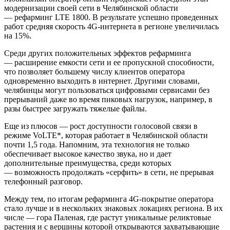
модернизации своей сети в Челябинской области
— рефарминг LTE 1800. В результате успешно проведенных
работ средняя скорость 4G-интернета в регионе увеличилась
на 15%.
Среди других положительных эффектов рефарминга
— расширение емкости сети и ее пропускной способности,
что позволяет большему числу клиентов оператора
одновременно выходить в интернет. Другими словами,
челябинцы могут пользоваться цифровыми сервисами без
прерываний даже во время пиковых нагрузок, например, в
разы быстрее загружать тяжелые файлы.
Еще из плюсов — рост доступности голосовой связи в
режиме VoLTE*, которая работает в Челябинской области
почти 1,5 года. Напомним, эта технология не только
обеспечивает высокое качество звука, но и дает
дополнительные преимущества, среди которых
— возможность продолжать «серфить» в сети, не прерывая
телефонный разговор.
Между тем, по итогам рефарминга 4G-покрытие оператора
стало лучше и в нескольких знаковых локациях региона. В их
числе — гора Паленая, где растут уникальные реликтовые
растения и с вершины которой открываются захватывающие