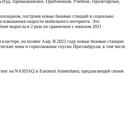
(Алтуд, Прималкинское, Приближная, Учебное, Пролетарское,
рохладном, построив новые базовые станций в социально
я повышения скорости мобильного интернета. Это
йоне выросла в 2 раза по сравнению с началом 2021
 кластере, на поляне Азау. В 2022 году новые базовые станции
ческие зоны и горнолыжные спуски Приэльбрусья, в том числе
инг на NASDAQ и Euronext Amsterdam), предлагающей своим