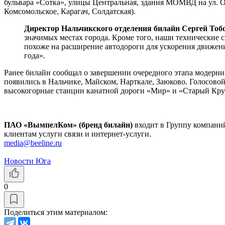
бульвара «Сотка», улицы Центральная, здания МОМВД на ул. О
Комсомольское, Карагач, Солдатская).
Директор Нальчикского отделения билайн Сергей Тобо
значимых местах города. Кроме того, наши технические
похоже на расширение автодороги для ускорения движения
года».
Ранее билайн сообщал о завершении очередного этапа модерниз
появились в Нальчике, Майском, Нарткале, Заюково. Голосово
высокогорные станции канатной дороги «Мир» и «Старый Кру
ПАО «ВымпелКом» (бренд билайн)
входит в Группу компан
клиентам услуги связи и интернет-услуги.
media@beeline.ru
Новости Юга
0
Поделиться этим материалом: