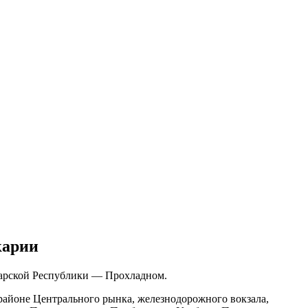
карии
карской Республики — Прохладном.
 районе Центрального рынка, железнодорожного вокзала,