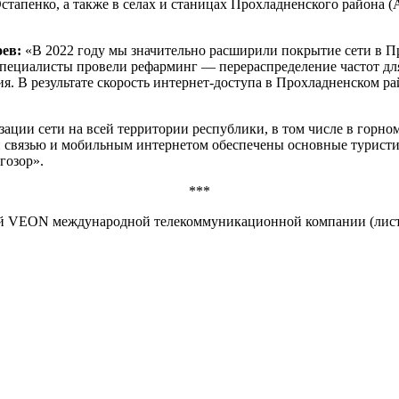
стапенко, а также в селах и станицах Прохладненского района 
ев:
«В 2022 году мы значительно расширили покрытие сети в П
 специалисты провели рефарминг — перераспределение частот дл
. В результате скорость интернет-доступа в Прохладненском ра
ации сети на всей территории республики, в том числе в горном
й связью и мобильным интернетом обеспечены основные туристи
гозор».
***
ий VEON международной телекоммуникационной компании (лист