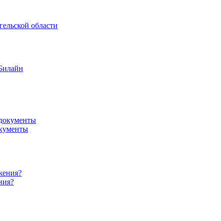
гельской области
 Билайн
окументы
ния?