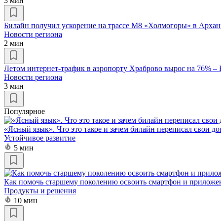
3 мин
Билайн получил ускорение на трассе М8 «Холмогоры» в Архан
Новости региона
2 мин
Летом интернет-трафик в аэропорту Храброво вырос на 76% –
Новости региона
3 мин
Популярное
«Ясный язык». Что это такое и зачем билайн переписал свои д
Устойчивое развитие
5 мин
Как помочь старшему поколению освоить смартфон и приложе
Продукты и решения
10 мин