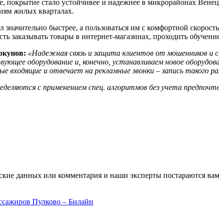
е, покрытие стало устойчивее и надежнее в микрорайонах Венец
иям жилых кварталах.
ал значительно быстрее, а пользоваться им с комфортной скорос
ь заказывать товары в интернет-магазинах, проходить обучение
ркунов:
«Надежная связь и защита клиентов от мошенников и 
ующее оборудование и, конечно, устанавливаем новое оборудова
е входящие и отвечает на рекламные звонки – запись такого ра
ределяются с применением спец. алгоритмов без учета предпочте
ские данных или комментария и наши эксперты постараются вам
ссажиров Пулково – Билайн