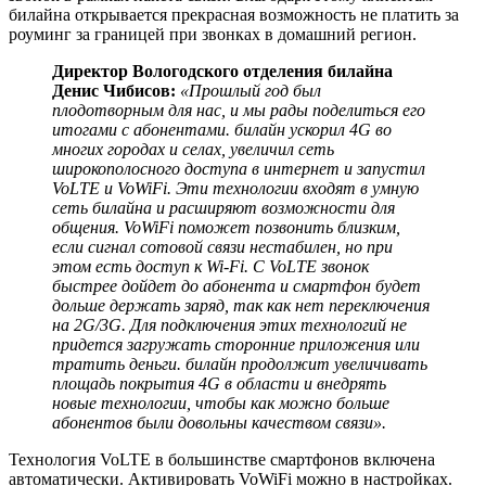
билайна открывается прекрасная возможность не платить за
роуминг за границей при звонках в домашний регион.
Директор Вологодского отделения билайна
Денис Чибисов:
«Прошлый год был
плодотворным для нас, и мы рады поделиться его
итогами с абонентами. билайн ускорил 4G во
многих городах и селах, увеличил сеть
широкополосного доступа в интернет и запустил
VoLTE и VoWiFi. Эти технологии входят в умную
сеть билайна и расширяют возможности для
общения. VoWiFi поможет позвонить близким,
если сигнал сотовой связи нестабилен, но при
этом есть доступ к Wi-Fi. С VoLTE звонок
быстрее дойдет до абонента и смартфон будет
дольше держать заряд, так как нет переключения
на 2G/3G. Для подключения этих технологий не
придется загружать сторонние приложения или
тратить деньги. билайн продолжит увеличивать
площадь покрытия 4G в области и внедрять
новые технологии, чтобы как можно больше
абонентов были довольны качеством связи».
Технология VoLTE в большинстве смартфонов включена
автоматически. Активировать VoWiFi можно в настройках.