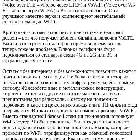
(Voice over LTE – «Голос через LTE») и VoWiFi (Voice over Wi-
Fi – «Голос через Wi-Fi») в Вологодской области. Они
улучшают качество звука и компенсируют нестабильный
сигнал с помощью Wi-Fi.
Кристально чистый голос без лишнего шума и быстрый
дозвон – вот что получает абонент билайна, включив VoLTE.
Выйти в интернет со смартфона прямо во время вызова
теперь тоже не проблема. В звонке телефон не будет
переключаться со стандарта связи 4G на 2G или 3G и
сохранит доступ к сети.
Остаться без интернета и без возможности позвонить кажется
почти невозможным сегодня. Но бывают места, в которых,
несмотря на всю развитость их инфраструктуры, есть помехи
сигналу. Железобетонные и металлические конструкции,
кирпичные стены и другие плотные материалы служат
препятствием для радиоволн. Поэтому на подземных
парковках, в кафе на цокольных этажах или в ТЦ связь иногда
прерывается. В таких ситуациях на помощь приходит VoWiFi.
Вместо стандартной базовой станции технология использует
Wi-Fi-роутер. Чтобы позвонить, абоненту достаточно всего
лишь подключиться к общественной сети. Вызов, который
проходит по Wi-Fi, тарифицируется как обычный голосовой
звонок в рамках пакета связи. Благодаря этому клиентам