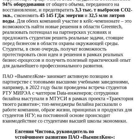
94% оборудования
от общего объема, переданного на
восстановление, и предотвратить
3,3 тыс. т
выбросов СО2-
экв
.
, сэкономить
45 145 ГДж энергии
и
32,5 млн литров
воды
. Для обеих компаний участие в кейс-чемпионате – это
возможность найти новые решения в области Greentech,
реализовать потенциал на партнерских условиях и
предложить студентам решить реальные задачи, стоящие
перед бизнесом в области охраны окружающей среды.
Студенты, в свою очередь, получат возможность
протестировать свои идеи и решения в рамках реальных
бизнес-процессов и получить полезный практический опыт
для дальнейшего профессионального развития.
ПАО «ВымпелКом» занимает активную позицию в
партнерстве с топовыми высшими учебными заведениями,
например, в 2022 году были проведены встреча студентов
РТУ МИРЭА с чаптером Data-инженеров; сотрудники
билайна выступали в МТУСИ в рамках проекта «Траектория
твоего развития»; топ-менеджеры билайна рассказали о
работе компании, образе жизни, принципах и продуктах для
студентов НГУ; на постоянной основе происходит
взаимодействие со студентами высшей школы экономики.
Евгения Чистова, руководитель по
устойчивому развитию ПАО «ВымпелКом»: