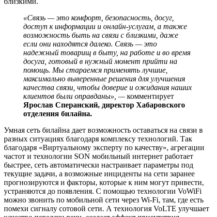
близкими.
«Связь — это комфорт, безопасность, досуг,
доступ к информации и онлайн-услугам, а также
возможность быть на связи с близкими, даже
если они находятся далеко. Связь — это
надежный товарищ в быту, на работе и во время
досуга, готовый в нужный момент прийти на
помощь. Мы стараемся применять лучшие,
максимально выверенные решения для улучшения
качества связи, чтобы доверие и ожидания наших
клиентов были оправданы»
,
—
комментирует
Ярослав Сперанский, директор Хабаровского
отделения билайна.
Умная сеть билайна дает возможность оставаться на связи в
разных ситуациях благодаря комплексу технологий. Так
благодаря «Виртуальному эксперту по качеству», агрегации
частот и технологии SON мобильный интернет работает
быстрее, сеть автоматически настраивает параметры под
текущие задачи, а возможные инциденты на сети заранее
прогнозируются и факторы, которые к ним могут привести,
устраняются до появления. С помощью технологии VoWiFi
можно звонить по мобильной сети через Wi-Fi, там, где есть
помехи сигналу сотовой сети. А технология VoLTE улучшает