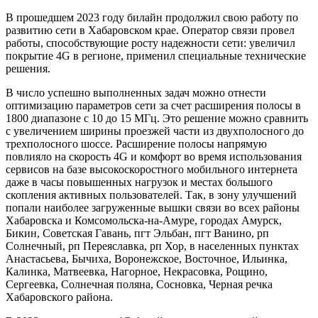
В прошедшем 2023 году билайн продолжил свою работу по
развитию сети в Хабаровском крае. Оператор связи провел
работы, способствующие росту надежности сети: увеличил
покрытие 4G в регионе, применил специальные технические
решения.
В число успешно выполненных задач можно отнести
оптимизацию параметров сети за счет расширения полосы в
1800 диапазоне с 10 до 15 МГц. Это решение можно сравнить
с увеличением ширины проезжей части из двухполосного до
трехполосного шоссе. Расширение полосы напрямую
повлияло на скорость 4G и комфорт во время использования
сервисов на базе высокоскоростного мобильного интернета
даже в часы повышенных нагрузок и местах большого
скопления активных пользователей. Так, в зону улучшений
попали наиболее загруженные вышки связи во всех районы
Хабаровска и Комсомольска-на-Амуре, городах Амурск,
Бикин, Советская Гавань, пгт Эльбан, пгт Ванино, рп
Солнечный, рп Переяславка, рп Хор, в населенных пунктах
Анастасьева, Бычиха, Воронежское, Восточное, Ильинка,
Калинка, Матвеевка, Нагорное, Некрасовка, Рощино,
Сергеевка, Солнечная поляна, Сосновка, Черная речка
Хабаровского района.