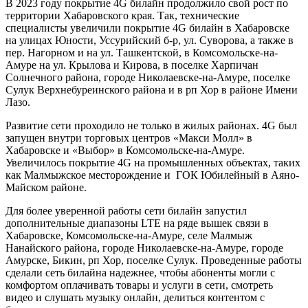
В 2023 году покрытие 4G билайн продолжило свой рост по
территории Хабаровского края. Так, технические
специалисты увеличили покрытие 4G билайн в Хабаровске
на улицах Юности, Уссурийский б-р, ул. Суворова, а также в
пер. Нагорном и на ул. Ташкентской, в Комсомольске-на-
Амуре на ул. Крылова и Кирова, в поселке Харпичан
Солнечного района, городе Николаевске-на-Амуре, поселке
Сулук Верхнебуреинского района и в рп Хор в районе Имени
Лазо.
Развитие сети проходило не только в жилых районах. 4G был
запущен внутри торговых центров «Макси Молл» в
Хабаровске и «Выбор» в Комсомольске-на-Амуре.
Увеличилось покрытие 4G на промышленных объектах, таких
как Малмыжское месторождение и ГОК Юбилейный в Аяно-
Майском районе.
Для более уверенной работы сети билайн запустил
дополнительные диапазоны LTE на ряде вышек связи в
Хабаровске, Комсомольске-на-Амуре, селе Малмыж
Нанайского района, городе Николаевске-на-Амуре, городе
Амурске, Бикин, рп Хор, поселке Сулук. Проведенные работы
сделали сеть билайна надежнее, чтобы абоненты могли с
комфортом оплачивать товары и услуги в сети, смотреть
видео и слушать музыку онлайн, делиться контентом с