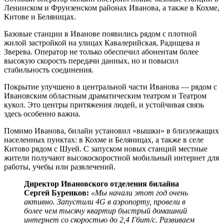
Ленинском и Фрунзенском районах Иванова, а также в Кохме,
Китове и Беляницах.
Базовые станции в Иванове появились рядом с плотной
жилой застройкой на улицах Кавалерийская, Радищева и
Зверева. Оператор не только обеспечил абонентам более
высокую скорость передачи данных, но и повысил
стабильность соединения.
Покрытие улучшено в центральной части Иванова — рядом с
Ивановским областным драматическим театром и Театром
кукол. Это центры притяжения людей, и устойчивая связь
здесь особенно важна.
Помимо Иванова, билайн установил «вышки» в близлежащих
населенных пунктах: в Кохме и Беляницах, а также в селе
Китово рядом с Шуей. С запуском новых станций местные
жители получают высокоскоростной мобильный интернет для
работы, учебы или развлечений.
Директор Ивановского отделения билайна
Сергей Буренков:
«Мы начали этот год очень
активно. Запустили 4G в аэропорту, провели в
более чем тысячу квартир быстрый домашний
интернет со скоростью до 2,4 Гбит/с. Развиваем