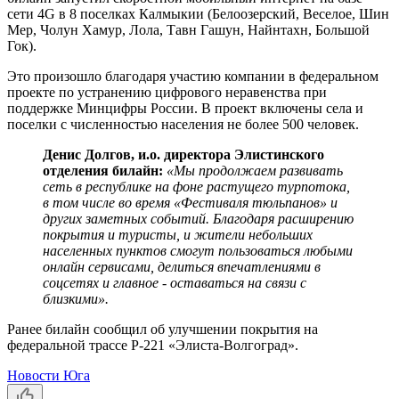
сети 4G в 8 поселках Калмыкии (Белоозерский, Веселое, Шин
Мер, Чолун Хамур, Лола, Тавн Гашун, Найнтахн, Большой
Гок).
Это произошло благодаря участию компании в федеральном
проекте по устранению цифрового неравенства при
поддержке Минцифры России. В проект включены села и
поселки с численностью населения не более 500 человек.
Денис Долгов, и.о. директора Элистинского
отделения билайн:
«Мы продолжаем развивать
сеть в республике на фоне растущего турпотока,
в том числе во время «Фестиваля тюльпанов» и
других заметных событий. Благодаря расширению
покрытия и туристы, и жители небольших
населенных пунктов смогут пользоваться любыми
онлайн сервисами, делиться впечатлениями в
соцсетях и главное - оставаться на связи с
близкими».
Ранее билайн сообщил об улучшении покрытия на
федеральной трассе Р-221 «Элиста-Волгоград».
Новости Юга