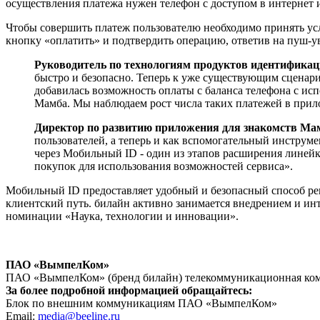
осуществления платежа нужен телефон с доступом в интернет 
Чтобы совершить платеж пользователю необходимо принять усл
кнопку «оплатить» и подтвердить операцию, ответив на пуш-ув
Руководитель по технологиям продуктов идентификац
быстро и безопасно. Теперь к уже существующим сценари
добавилась возможность оплаты с баланса телефона с ис
Мамба. Мы наблюдаем рост числа таких платежей в прил
Директор по развитию приложения для знакомств Ма
пользователей, а теперь и как вспомогательный инструм
через Мобильный ID - один из этапов расширения линейк
покупок для использования возможностей сервиса».
Мобильный ID предоставляет удобный и безопасный способ рег
клиентский путь. билайн активно занимается внедрением и ин
номинации «Наука, технологии и инновации».
ПАО «ВымпелКом»
ПАО «ВымпелКом» (бренд билайн) телекоммуникационная комп
За более подробной информацией обращайтесь:
Блок по внешним коммуникациям ПАО «ВымпелКом»
Email:
media@beeline.ru