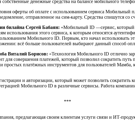
и собственные денежные средства на балансе мобильного телефо
овия оферты об оплате с использованием сервиса Мобильный пл
едомление, отправленное на сим-карту. Средства спишутся со с
ии билайна Сергей Бабаян:
«Мобильный ID —сервис, который м
ям использования этого сервиса, к которым относятся аутентиф
пользованием Мобильного ID. Первым, кто начал использовать эт
ожении: всё больше пользователей выбирают данный способ опл
мба Виталий Борисов:
«Технология Мобильного ID отлично зар
ент для совершения платежей, который позволил сократить путь 
и простых платёжных инструментов для пользователей Мамба, к
истрации и авторизации, который может позволить сократить к
теграцией Мобильного ID в различные сервисы. Работа компани
***
ания, предлагающая своим клиентам услуги связи и ИТ-проду