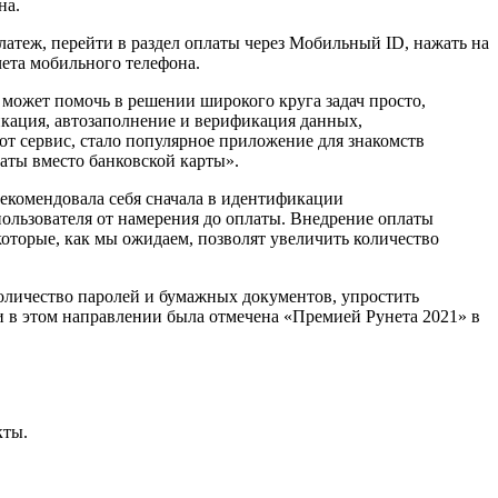
на.
атеж, перейти в раздел оплаты через Мобильный ID, нажать на
чета мобильного телефона.
ожет помочь в решении широкого круга задач просто,
икация, автозаполнение и верификация данных,
от сервис, стало популярное приложение для знакомств
аты вместо банковской карты».
екомендовала себя сначала в идентификации
пользователя от намерения до оплаты. Внедрение оплаты
оторые, как мы ожидаем, позволят увеличить количество
оличество паролей и бумажных документов, упростить
и в этом направлении была отмечена «Премией Рунета 2021» в
кты.