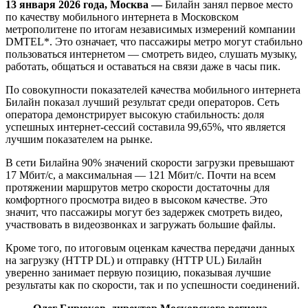
13 января 2026 года, Москва —
Билайн занял первое место
по качеству мобильного интернета в Московском
метрополитене по итогам независимых измерений компании
DMTEL*. Это означает, что пассажиры метро могут стабильно
пользоваться интернетом — смотреть видео, слушать музыку,
работать, общаться и оставаться на связи даже в часы пик.
По совокупности показателей качества мобильного интернета
Билайн показал лучший результат среди операторов. Сеть
оператора демонстрирует высокую стабильность: доля
успешных интернет-сессий составила 99,65%, что является
лучшим показателем на рынке.
В сети Билайна 90% значений скорости загрузки превышают
17 Мбит/с, а максимальная — 121 Мбит/с. Почти на всем
протяжении маршрутов метро скорости достаточны для
комфортного просмотра видео в высоком качестве. Это
значит, что пассажиры могут без задержек смотреть видео,
участвовать в видеозвонках и загружать большие файлы.
Кроме того, по итоговым оценкам качества передачи данных
на загрузку (HTTP DL) и отправку (HTTP UL) Билайн
уверенно занимает первую позицию, показывая лучшие
результаты как по скорости, так и по успешности соединений.